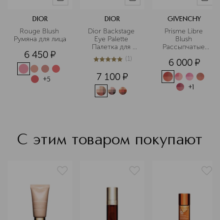
TOCOPHERYL ACETATE, TRIETHOXYCAPRYLYLSILANE,
MAY CONTAIN/PEUT CONTENIR: (+/-) MICA, RED 7 LAKE
(CI 15850), RED 6 (CI 15850), IRON OXIDES (CI 77491, CI
DIOR
DIOR
GIVENCHY
77492, CI 77499), TITANIUM DIOXIDE (CI 77891) "
Rouge Blush 
Dior Backstage 
Prisme Libre 
Румяна для лица
Eye Palette 
Blush 
Палетка для 
Рассыпчатые 
6 450
¤
глаз
четырехцветные
(
1
)
6 000
¤
 румяна для 
5
из
5
1
лица
7 100
¤
+
5
+
1
С этим товаром покупают