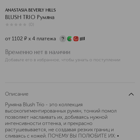
ANASTASIA BEVERLY HILLS
BLUSH TRIO Румяна
(
0
)
0
из
5
0
от
1102
¤
х 4 платежа
Временно нет в наличии
Добавьте его в избранное, чтобы узнать о поступлении
Описание
Румяна Blush Trio - это коллекция
высокопигментированных румян, тонкий помол
позволяет наслаивать их, добиваясь нужной
интенсивности оттенка, и прекрасно
растушевывается, не создавая резких границ и
сливаясь с кожей. ПОЧЕМУ ВЫ ПОЛЮБИТЕ ИХ: •