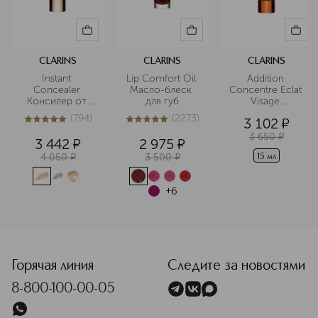
CLARINS
CLARINS
CLARINS
Instant 
Lip Comfort Oil 
Addition 
Concealer 
Масло-блеск 
Concentre Eclat 
Консилер от 
для губ
Visage 
темных кругов 
Концентрат с 
(
794
)
(
2273
)
3 102
¤
моментального 
эффектом 
5
из
5
794
5
из
5
2273
действия SPF15
загара для лица
3 650
¤
3 442
¤
2 975
¤
4 050
¤
3 500
¤
15 мл
+
6
<p class="MsoNormal"><span style="font-size: 12.0pt; line
Горячая линия
Следите за новостями
8-800-100-00-05