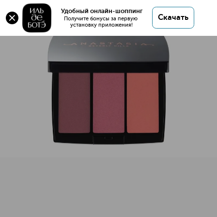
Оригинал 💯 BLUSH TRIO Румяна купить в
Удобный онлайн-шоппинг
Скачать
интернет магазине ИЛЬ ДЕ БОТЭ с доставкой.
Получите бонусы за первую 
установку приложения!
BLUSH TRIO Румяна
Описание
Характеристики