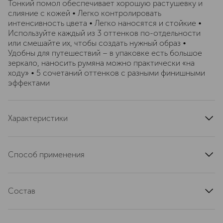
Тонкий помол обеспечивает хорошую растушевку и
слияние с кожей • Легко контролировать
интенсивность цвета • Легко наносятся и стойкие •
Используйте каждый из 3 оттенков по-отдельности
или смешайте их, чтобы создать нужный образ •
Удобны для путешествий – в упаковке есть большое
зеркало, наносить румяна можно практически «на
ходу» • 5 сочетаний оттенков с разными финишными
эффектами
Характеристики
страна производства
Китай
артикул
ABH01-27102
Способ применения
Используя метод Golden Ratio® отметьте три точки на
брови: переднюю часть брови, кончик (у виска) и
Состав
самую высокую точку дуги. Используйте эти три точки
как основу для выбора правильной формы трафарета
NECTARINE, MIAMI: TALC, SYNTHETIC
под естественные особенности ваших бровей.
FLUORPHLOGOPITE, BORON NITRIDE,
Нанесите Brow Primer. Затем совместите трафарет с