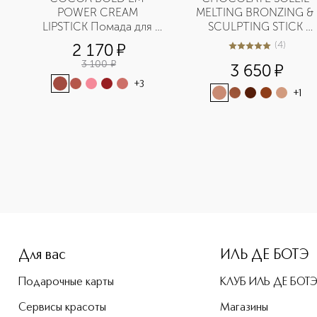
POWER CREAM 
MELTING BRONZING & 
 
LIPSTICK Помада для 
SCULPTING STICK 
губ
Бронзирующий и 
(
4
)
2 170
¤
5
из
5
4
скульптурирующий 
3 100
¤
3 650
¤
стик для лица
+
3
+
1
e-height: 107%; color: #00b0f0;">BROW POWDER DUO Пудра д
Для вас
ИЛЬ ДЕ БОТЭ
Подарочные карты
КЛУБ ИЛЬ ДЕ БОТ
Сервисы красоты
Магазины