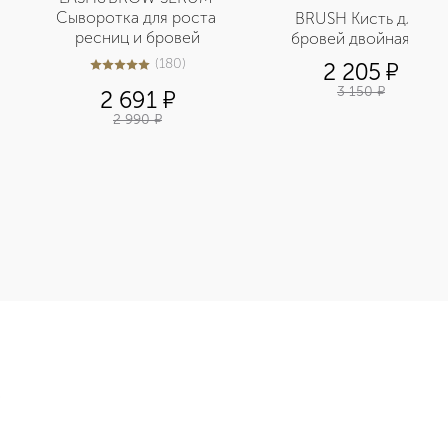
Сыворотка для роста 
BRUSH Кисть для 
ресниц и бровей
бровей двойная 14
(
180
)
2 205
¤
4.9
из
5
180
3 150
¤
2 691
¤
2 990
¤
ля бровей приобретайте в нашем интернет-магазине. Действ
Э