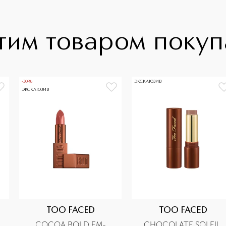
тим товаром поку
-30%
ЭКСКЛЮЗИВ
ЭКСКЛЮЗИВ
TOO FACED
TOO FACED
COCOA BOLD EM-
CHOCOLATE SOLEIL 