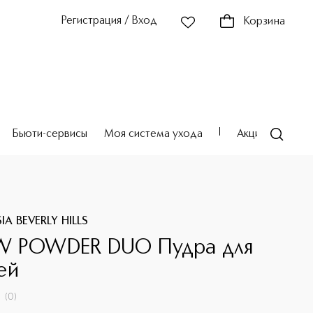
Регистрация / Вход
Корзина
Бьюти-сервисы
Моя система ухода
Акции
Театр
A BEVERLY HILLS
W POWDER DUO Пудра для
ей
(
0
)