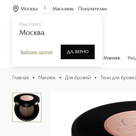
Москва
Магазины
Покупателям
Ваш город
Москва
ДА, ВЕРНО
Выбрать другой
Каталог
Бренды
Парфюмерия
Макияж
Ухо
BROW POWDER DUO Пудра для бровей
Главная
•
Макияж
•
Для бровей
•
Тени для брове
Описание
Характеристики