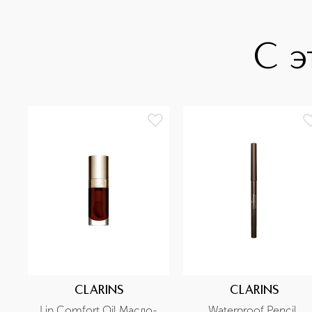
С э
CLARINS
CLARINS
Lip Comfort Oil Масло-
Waterproof Pencil 