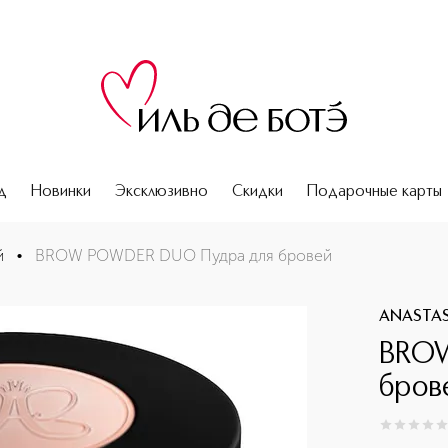
д
Новинки
Эксклюзивно
Скидки
Подарочные карты
й
•
BROW POWDER DUO Пудра для бровей
ANASTASI
BRO
бров
0
из
5
0