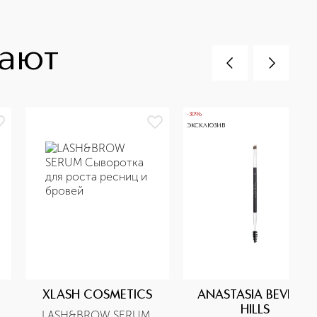
пают
-30%
ЭКСКЛЮЗИВ
XLASH COSMETICS
ANASTASIA BEVERLY
HILLS
LASH&BROW SERUM 