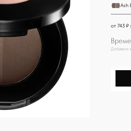
Ash
от
743
¤
Време
Добавьте 