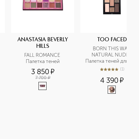
ANASTASIA BEVERLY
TOO FACED
HILLS
BORN THIS WAY 
NATURAL NUDES 
FALL ROMANCE 
Палетка теней для век 
Палетка теней
Cold Smolder Nudes
(
1
)
3 850
¤
5
из
5
1
7 700
¤
4 390
¤