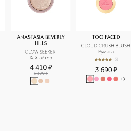
ANASTASIA BEVERLY
TOO FACED
HILLS
CLOUD CRUSH BLUSH 
Румяна
GLOW SEEKER 
Хайлайтер
(
6
)
5
из
5
6
4 410
¤
3 690
¤
6 300
¤
+
3