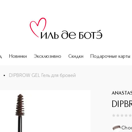
д
Новинки
Эксклюзивно
Скидки
Подарочные карты
•
DIPBROW GEL Гель для бровей
ANASTASI
DIPB
0
из
5
0
Choc