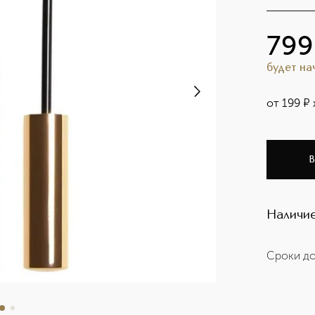
799
будет н
от
199
¤
В
Наличие
Сроки до