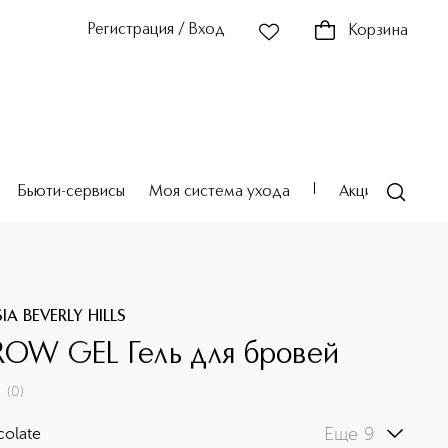
Регистрация / Вход
Корзина
Бьюти-сервисы
Моя система ухода
Акции
Театр
A BEVERLY HILLS
ROW GEL Гель для бровей
(
0
)
Еще 9
olate