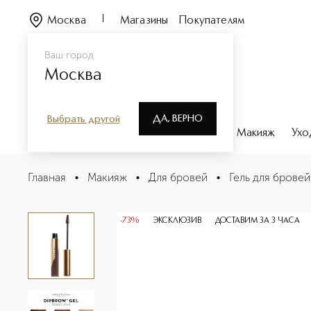
Москва
Магазины
Покупателям
Ваш город
Москва
ДА, ВЕРНО
Выбрать другой
Каталог
Бренды
Парфюмерия
Макияж
Ухо
DIPBROW GEL Гель для бровей
Главная
•
Макияж
•
Для бровей
•
Гель для бровей
Описание
Характеристики
-73%
ЭКСКЛЮЗИВ
ДОСТАВИМ ЗА 3 ЧАСА