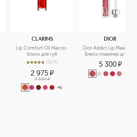
CLARINS
DIOR
Lip Comfort Oil Масло-
Dior Addict Lip Maximizer
блеск для губ
Блеск-плампер для губ
(
2275
)
5 300
¤
5
из
5
2275
2 975
¤
+
23
3 500
¤
+
6