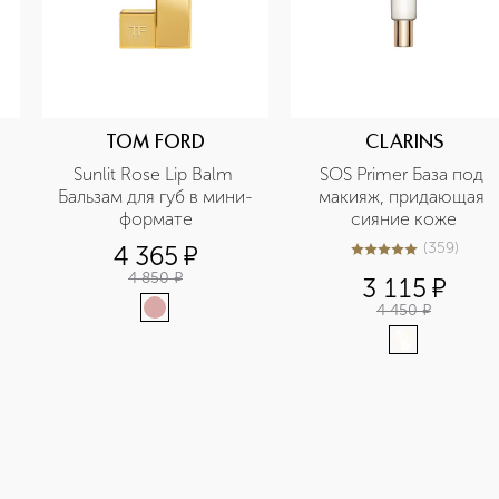
TOM FORD
CLARINS
Sunlit Rose Lip Balm 
SOS Primer База под 
Бальзам для губ в мини-
макияж, придающая 
формате
сияние коже
(
359
)
4 365
¤
5
из
5
359
4 850
¤
3 115
¤
4 450
¤