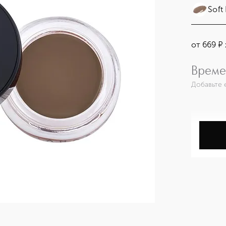
Soft
от
669
¤
Време
Добавьте 