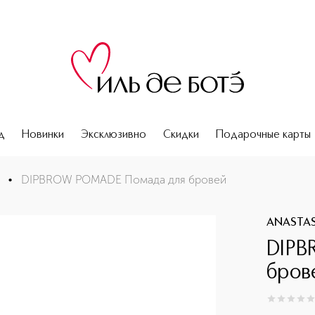
д
Новинки
Эксклюзивно
Скидки
Подарочные карты
•
DIPBROW POMADE Помада для бровей
ANASTASI
DIPB
бров
0
из
5
0