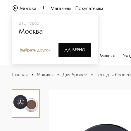
Москва
Магазины
Покупателям
Ваш город
Москва
ДА, ВЕРНО
Выбрать другой
Каталог
Бренды
Парфюмерия
Макияж
Ухо
DIPBROW POMADE Помада для бровей
Главная
•
Макияж
•
Для бровей
•
Гель для бровей