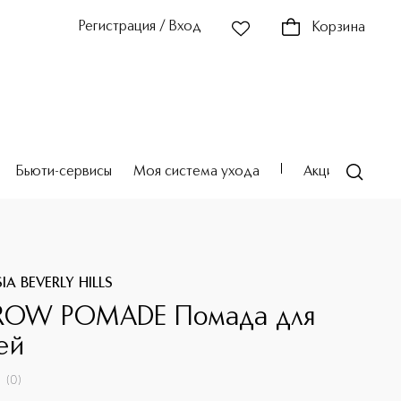
Регистрация / Вход
Корзина
Бьюти-сервисы
Моя система ухода
Акции
Театр
A BEVERLY HILLS
ROW POMADE Помада для
ей
(
0
)