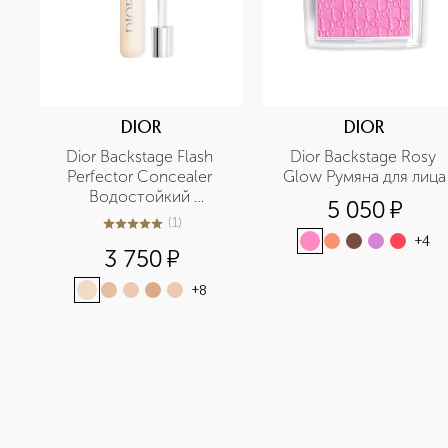
DIOR
DIOR
Dior Backstage Flash 
Dior Backstage Rosy 
Perfector Concealer 
Glow Румяна для лица
Водостойкий 
5 050
¤
корректор для лица и 
(
1
)
5
из
5
1
тела
+
4
3 750
¤
+
8