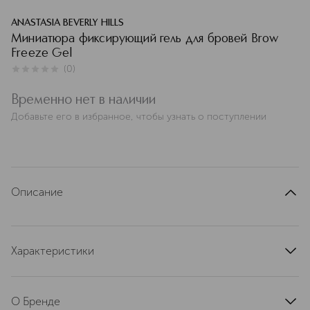
ANASTASIA BEVERLY HILLS
Миниатюра фиксирующий гель для бровей Brow
Freeze Gel
(
0
)
0
из
5
0
Временно нет в наличии
Добавьте его в избранное, чтобы узнать о поступлении
Описание
Характеристики
артикул
ABH01-34848
О Бренде