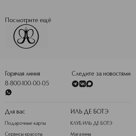
Она изобрела брови. Встречайте
крупнейшего революционера
отрасли — Анастасию Соаре —
Посмотрите ещё
творческую силу Анастасии
Беверли-Хиллз. Инновационный
метод Золотого сечения Анастасии
создает иллюзию симметрии,
баланса, пропорций лица, секрет
того, что заставляет нас видеть лицо
красивым. Вы видели ее брови на
самых известных лицах мира, таких
как Кардашьян, Джей Ло, Кайли
Горячая линия
Следите за новостями
Дженнер, Джастин и Хейли Бибер,
8-800-100-00-05
Виктория Бекхэм и Мишель Обама.
Подробнее
Для вас
ИЛЬ ДЕ БОТЭ
Подарочные карты
КЛУБ ИЛЬ ДЕ БОТЭ
Сервисы красоты
Магазины