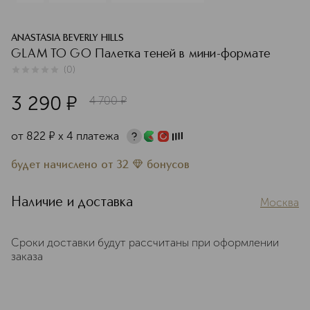
ANASTASIA BEVERLY HILLS
GLAM TO GO Палетка теней в мини-формате
(
0
)
0
из
5
0
3 290
¤
4 700
¤
от
822
¤
х 4 платежа
будет начислено
от
32
бонусов
Наличие и доставка
Москва
Сроки доставки будут рассчитаны при оформлении
заказа