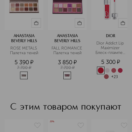
ANASTASIA
ANASTASIA
DIOR
BEVERLY HILLS
BEVERLY HILLS
Dior Addict Lip 
Maximizer 
ROSE METALS 
FALL ROMANCE 
Блеск-плампер 
Палетка теней
Палетка теней
для губ
5 300
¤
5 390
¤
3 850
¤
7 700
¤
7 700
¤
+
23
С этим товаром покупают
-30%