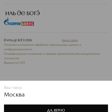
© ИЛЬ ДЕ БОТЭ
2026
Карта сайта
Политика в отношении обработки персональных данных и
конфиденциальности
Пользовательское соглашение и правила применения рекомендательных
технологий
Ведомость СОУТ
Ваш город
В КОРЗИНУ
КУПИТЬ СЕЙЧАС
Москва
Мы используем cookie-файлы и сервисы веб-аналитики. Они
необходимы для улучшения работы сайта. Подробнее –
OK
в
Политике конфиденциальности
ДА, ВЕРНО