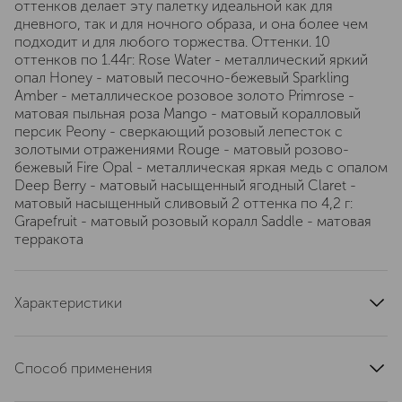
оттенков делает эту палетку идеальной как для
дневного, так и для ночного образа, и она более чем
подходит и для любого торжества. Оттенки. 10
оттенков по 1.44г: Rose Water - металлический яркий
опал Honey - матовый песочно-бежевый Sparkling
Amber - металлическое розовое золото Primrose -
матовая пыльная роза Mango - матовый коралловый
персик Peony - сверкающий розовый лепесток с
золотыми отражениями Rouge - матовый розово-
бежевый Fire Opal - металлическая яркая медь с опалом
Deep Berry - матовый насыщенный ягодный Claret -
матовый насыщенный сливовый 2 оттенка по 4,2 г:
Grapefruit - матовый розовый коралл Saddle - матовая
терракота
Характеристики
страна производства
Соединенные Штаты
артикул
ABH01-18647
Способ применения
Рекомендуемое Использование: - Используйте