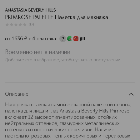
ANASTASIA BEVERLY HILLS
PRIMROSE PALETTE Палетка для макияжа
(
0
)
0
из
5
0
от
1636
¤
х 4 платежа
Временно нет в наличии
Добавьте его в избранное, чтобы узнать о поступлении
Описание
Наверняка ставшая самой желанной палеткой сезона,
палетка для лица и глаз Anastasia Beverly Hills Primrose
включает 12 высокопигментированных, стойких
нейтральных оттенков, гламурных металлических
оттенков и гипнотических переливов. Наличие
пастельно-розовых, теплых коричневых и персиковых