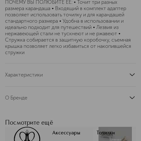
ПОЧЕМУ ВЫ ПОЛЮБИТЕ ЕЕ: • Точит три разных
размера карандаша • Входящий в комплект адаптер
позволяет использовать точилку и для карандашей
стандартного размера • Удобна в использовании и
идеально подходит для путешествий • Лезвия из
нержавеющей стали не тускнеют и не ржавеют •
Стружка собирается в защитную коробочку, съемная
крышка позволяет легко избавиться от накопившейся
стружки
Характеристики
тип продукта
точилка
страна производства
Китай
О Бренде
артикул
ABH01-12001
Она изобрела брови. Встречайте
крупнейшего революционера
отрасли — Анастасию Соаре —
Посмотрите ещё
творческую силу Анастасии
Беверли-Хиллз. Инновационный
Аксессуары
Точилки
метод Золотого сечения Анастасии