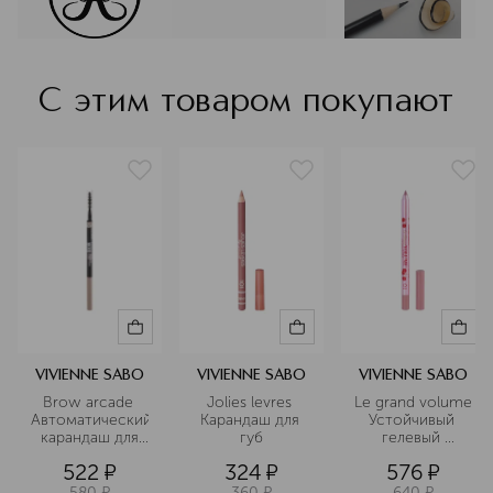
создает иллюзию симметрии,
баланса, пропорций лица, секрет
того, что заставляет нас видеть лицо
красивым. Вы видели ее брови на
С этим товаром покупают
самых известных лицах мира, таких
как Кардашьян, Джей Ло, Кайли
Дженнер, Джастин и Хейли Бибер,
Виктория Бекхэм и Мишель Обама.
Подробнее
VIVIENNE SABO
VIVIENNE SABO
VIVIENNE SABO
Brow arcade 
Jolies levres 
Le grand volume 
Автоматический
Карандаш для 
Устойчивый 
 карандаш для 
губ
гелевый 
бровей
карандаш для 
522
¤
324
¤
576
¤
губ
580
¤
360
¤
640
¤