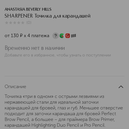
ANASTASIA BEVERLY HILLS
SHARPENER Точилка для карандашей
(
0
)
0
из
5
0
от
130
¤
х 4 платежа
Временно нет в наличии
Добавьте его в избранное, чтобы узнать о поступлении
Описание
Точилка «три в одном» с острыми лезвиями из
нержавеющей стали для идеальной заточки
карандашей для бровей, глаз и губ. Меньшее отверстие
подходит для заточки карандаша для бровей Perfect
Brow Pencil, а большее – для праймера Brow Primer,
карандашей Highlighting Duo Pencil и Pro Pencil.