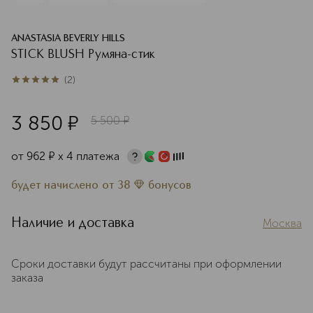
ANASTASIA BEVERLY HILLS
STICK BLUSH Румяна-стик
(
2
)
5
из
5
2
3 850
¤
5 500
¤
от
962
¤
х 4 платежа
будет начислено
от
38
бонусов
Наличие и доставка
Москва
Сроки доставки будут рассчитаны при оформлении
заказа