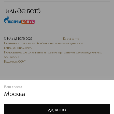
© ИЛЬ ДЕ БОТЭ
2026
Карта сайта
Политика в отношении обработки персональных данных и
конфиденциальности
Пользовательское соглашение и правила применения рекомендательных
технологий
Ведомость СОУТ
Ваш город
В КОРЗИНУ
КУПИТЬ СЕЙЧАС
Москва
Мы используем cookie-файлы и сервисы веб-аналитики. Они
необходимы для улучшения работы сайта. Подробнее –
OK
в
Политике конфиденциальности
ДА, ВЕРНО