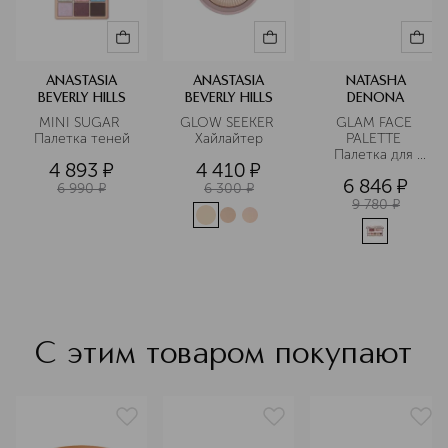
ANASTASIA
ANASTASIA
NATASHA
BEVERLY HILLS
BEVERLY HILLS
DENONA
MINI SUGAR 
GLOW SEEKER 
GLAM FACE 
Палетка теней
Хайлайтер
PALETTE 
Палетка для 
4 893
¤
4 410
¤
макияжа лица
6 846
¤
6 990
¤
6 300
¤
9 780
¤
С этим товаром покупают