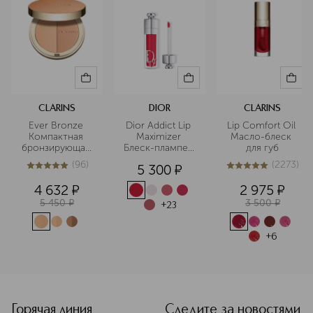
CLARINS
DIOR
CLARINS
Ever Bronze 
Dior Addict Lip 
Lip Comfort Oil 
Компактная 
Maximizer 
Масло-блеск 
бронзирующая 
Блеск-плампер 
для губ
пудра
для губ
(
96
)
(
2273
)
5 300
¤
5
из
5
96
5
из
5
2273
4 632
¤
2 975
¤
5 450
¤
3 500
¤
+
23
+
6
<p class="MsoNormal"><span style="font-size: 12.0pt; line
Горячая линия
Следите за новостями