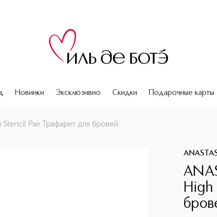
д
Новинки
Эксклюзивно
Скидки
Подарочные карты
r Трафарет для бровей
 Stencil Pair Трафарет для бровей
ANASTASI
ANAS
High 
бров