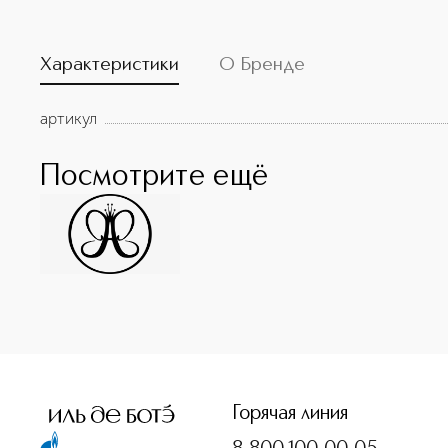
Характеристики
О Бренде
артикул
Посмотрите ещё
<p class="MsoNormal"><span style="font-size: 12.0pt; line-
Горячая линия