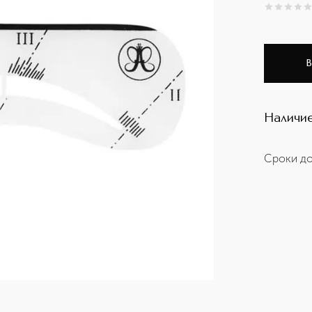
0
из
5
0
В
Наличие
Сроки до