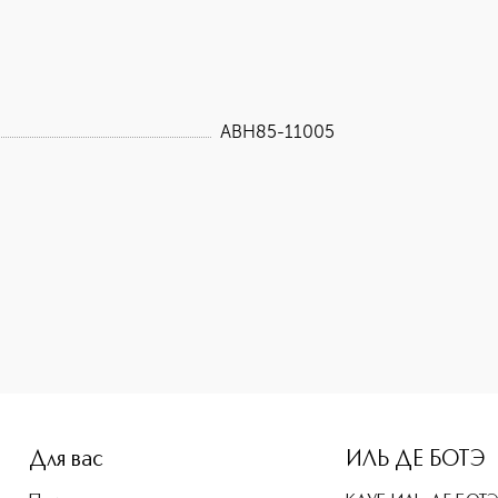
ABH85-11005
height: 107%; color: #00b0f0;">ANASTASIA BEVERLY HILLS Pet
Для вас
ИЛЬ ДЕ БОТЭ