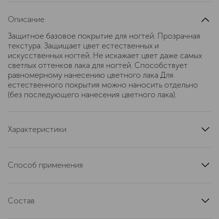
Описание
Защитное базовое покрытие для ногтей. Прозрачная
текстура. Защищает цвет естественных и
искусственных ногтей. Не искажает цвет даже самых
светлых оттенков лака для ногтей. Способствует
равномерному нанесению цветного лака Для
естественного покрытия можно наносить отдельно
(без последующего нанесения цветного лака).
Характеристики
эффект
глянцевый
страна производства
Германия
Способ применения
тип продукта
базовое покрытие для ногтей
Нанести на неокрашенные ногти, подождать до
область применения
ногти
полного высыхания
текстура
Состав
жидкая
артикул
A10.910
ETHYL ACETATE, BUTYL ACETATE, NITROCELLULOSE,