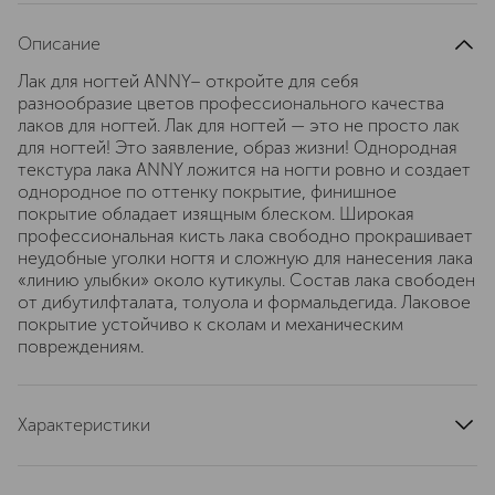
Описание
Лак для ногтей ANNY– откройте для себя
разнообразие цветов профессионального качества
лаков для ногтей. Лак для ногтей — это не просто лак
для ногтей! Это заявление, образ жизни! Однородная
текстура лака ANNY ложится на ногти ровно и создает
однородное по оттенку покрытие, финишное
покрытие обладает изящным блеском. Широкая
профессиональная кисть лака свободно прокрашивает
неудобные уголки ногтя и сложную для нанесения лака
«линию улыбки» около кутикулы. Состав лака свободен
от дибутилфталата, толуола и формальдегида. Лаковое
покрытие устойчиво к сколам и механическим
повреждениям.
Характеристики
страна производства
Германия
тип продукта
лак для ногтей