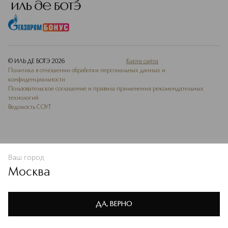
© ИЛЬ ДЕ БОТЭ
2026
Карта сайта
Политика в отношении обработки персональных данных и
конфиденциальности
Пользовательское соглашение и правила применения рекомендательных
технологий
Ведомость СОУТ
Ваш город
В КОРЗИНУ
КУПИТЬ СЕЙЧАС
Москва
Мы используем cookie-файлы и сервисы веб-аналитики. Они
необходимы для улучшения работы сайта. Подробнее –
OK
в
Политике конфиденциальности
ДА, ВЕРНО