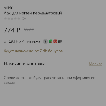
ANNY
Лак для ногтей перламутровый
(
0
)
0
из
5
0
774
¤
860
¤
от
193
¤
х 4 платежа
будет начислено
от
7
бонусов
Наличие и доставка
Москва
Сроки доставки будут рассчитаны при оформлении
заказа