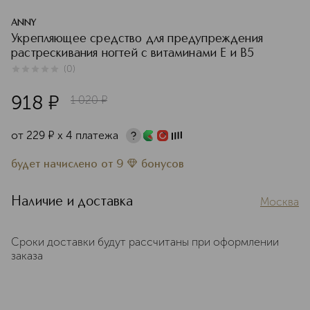
ANNY
Укрепляющее средство для предупреждения
растрескивания ногтей с витаминами Е и В5
(
0
)
0
из
5
0
918
¤
1 020
¤
от
229
¤
х 4 платежа
будет начислено
от
9
бонусов
Наличие и доставка
Москва
Сроки доставки будут рассчитаны при оформлении
заказа