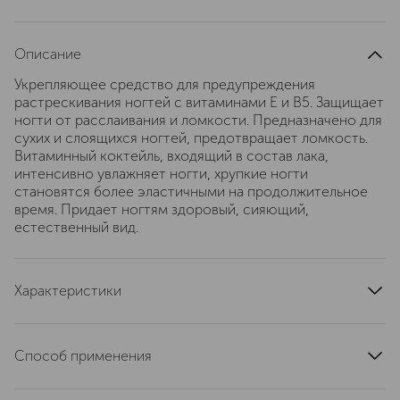
Описание
Укрепляющее средство для предупреждения
растрескивания ногтей с витаминами Е и В5. Защищает
ногти от расслаивания и ломкости. Предназначено для
сухих и слоящихся ногтей, предотвращает ломкость.
Витаминный коктейль, входящий в состав лака,
интенсивно увлажняет ногти, хрупкие ногти
становятся более эластичными на продолжительное
время. Придает ногтям здоровый, сияющий,
естественный вид.
Характеристики
страна производства
Германия
тип продукта
покрытие для ногтей
Способ применения
область применения
ногти
Лак для ухода за сухими и слоящимися ногтями
текстура
жидкая