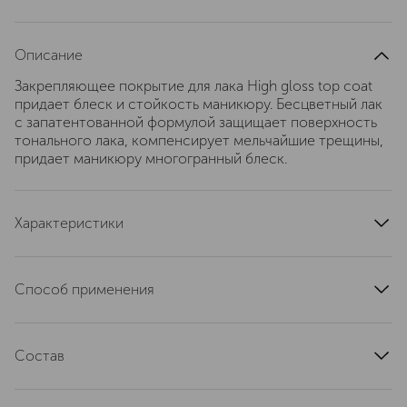
Описание
Закрепляющее покрытие для лака High gloss top coat
придает блеск и стойкость маникюру. Бесцветный лак
с запатентованной формулой защищает поверхность
тонального лака, компенсирует мельчайшие трещины,
придает маникюру многогранный блеск.
Характеристики
страна производства
Германия
эффект
защита цвета
Способ применения
тип продукта
верхнее покрытие для ногтей
Придает ногтям блеск, нанесенный на ногти цветной
область применения
ногти
лак надежно защищен, благодаря защитному слою,
текстура
Состав
жидкая
сияет и долго держится, добавляет многогранный
блеск. Прост в применении, равномерно наносится,
артикул
A10930
ETHYL ACETATE, BUTYL ACETATE, NITROCELLULOSE,
без разводов.
DIPROPY- LENE GLYCOL DIBENZOATE, ADIPIC