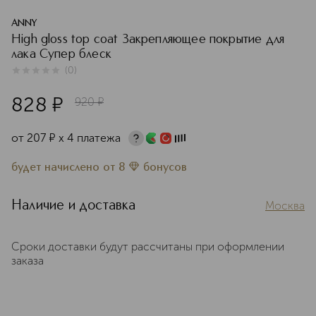
ANNY
High gloss top coat Закрепляющее покрытие для
лака Супер блеск
(
0
)
0
из
5
0
828
¤
920
¤
от
207
¤
х 4 платежа
будет начислено
от
8
бонусов
Наличие и доставка
Москва
Сроки доставки будут рассчитаны при оформлении
заказа