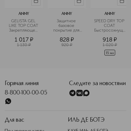
ANNY
ANNY
ANNY
GELISTA GEL 
Защитное 
SPEED DRY TOP 
LIKE TOP COAT 
базовое 
COAT 
Закрепляющее 
покрытие для 
Быстросохнущий
покрытие 
ногтей
 лак для ногтей 
1 017
¤
828
¤
918
¤
глянцевое с 
эффектом 
1 130
¤
920
¤
1 020
¤
гелевого лака 
15 мл
<p class="MsoNormal"><span style="font-size: 12.0pt; line
Горячая линия
Следите за новостями
8-800-100-00-05
Для вас
ИЛЬ ДЕ БОТЭ