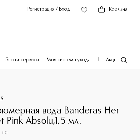
Регистрация / Вход
Корзина
Бьюти-сервисы
Моя система ухода
Акции
Театр
AS
юмерная вода Banderas Her
t Pink Absolu,1,5 мл.
(
0
)