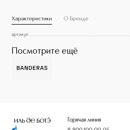
Характеристики
О Бренде
артикул
Посмотрите ещё
<p class="MsoNormal"><span style="font-size: 12.0pt; line
Горячая линия