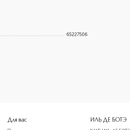
65227506
-height: 107%; color: #00b0f0;">Парфюмерная вода Banderas 
Для вас
ИЛЬ ДЕ БОТЭ