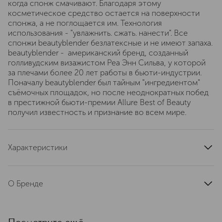
когда спонж смачивают. Благодаря этому
косметическое средство остается на поверхности
спонжа, а не поглощается им. Технология
использования - "увлажнить. сжать. нанести". Все
спонжи beautyblender безлатексные и не имеют запаха.
beautyblender - американский бренд, созданный
голливудским визажистом Реа Энн Сильва, у которой
за плечами более 20 лет работы в бьюти-индустрии.
Поначалу beautyblender был тайным "ингредиентом"
съёмочных площадок, но после неоднократных побед
в престижной бьюти-премии Allure Best of Beauty
получил известность и признание во всем мире.
Характеристики
артикул
1053
О Бренде
BEAUTYBLENDER BEAUTYBLENDER
― созданный голливудским
визажистом в 2002 году