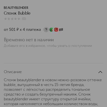
BEAUTYBLENDER
Спонж Bubble
(
0
)
0
из
5
0
от
501
¤
х 4 платежа
Временно нет в наличии
Добавьте его в избранное, чтобы узнать о поступлении
Описание
Спонж beautyblender в новом нежно-розовом оттенке
bubble, выпущенный в честь 15-летия бренда,
позволяет с лёгкостью распределить тональное
средство и создать безупречный макияж. Cпонж
beautyblender имеет структуру открытой ячейки,
которая наполняется небольшим количеством воды,