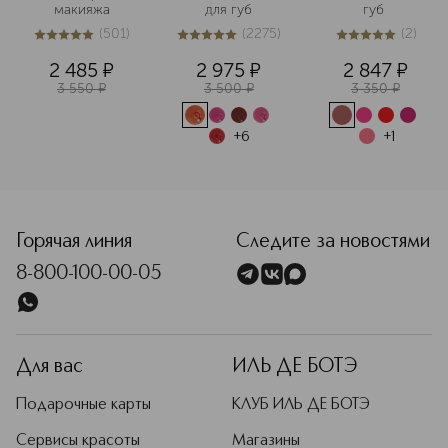
of Beauty Awords целых пять раз.
макияжа
для губ
губ 
(
501
)
(
2275
)
(
2
)
Подробнее
5
из
5
501
5
из
5
2275
5
из
5
2
2 485
¤
2 975
¤
2 847
¤
3 550
¤
3 500
¤
3 350
¤
+
6
+
1
Горячая линия
Следите за новостями
8-800-100-00-05
Для вас
ИЛЬ ДЕ БОТЭ
Подарочные карты
КЛУБ ИЛЬ ДЕ БОТЭ
Сервисы красоты
Магазины