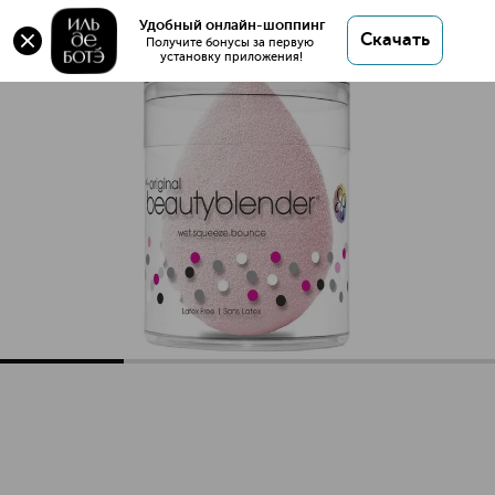
Спонж Bubble
Удобный онлайн-шоппинг
Скачать
Получите бонусы за первую 
установку приложения!
Спонж Bubble