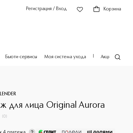
Регистрация / Вход
Корзина
Бьюти-сервисы
Моя система ухода
Акции
Театр
LENDER
ж для лица Original Aurora
(
0
)
х 4 платежа