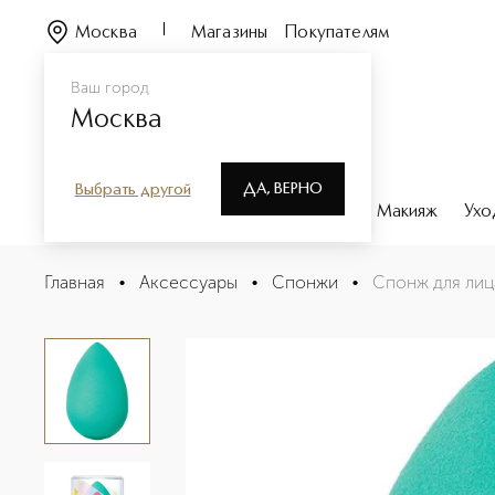
Москва
Магазины
Покупателям
Ваш город
Москва
ДА, ВЕРНО
Выбрать другой
Каталог
Бренды
Парфюмерия
Макияж
Ухо
Спонж для лица Original Aurora
Главная
•
Аксессуары
•
Спонжи
•
Спонж для лица