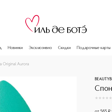
д
Новинки
Эксклюзивно
Скидки
Подарочные карты
 Original Aurora
BEAUTYB
Спон
0
из
5
0
от
565
¤