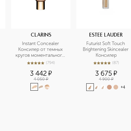
CLARINS
ESTEE LAUDER
Instant Concealer 
Futurist Soft Touch 
Консилер от темных 
Brightening Skincealer 
кругов моментального 
Консилер
действия SPF15
(
794
)
(
87
)
5
из
5
794
5
из
5
87
3 442
¤
3 675
¤
4 050
¤
4 900
¤
+
4