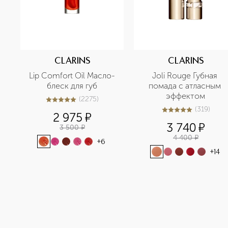
CLARINS
CLARINS
Lip Comfort Oil Масло-
Joli Rouge Губная 
блеск для губ
помада с атласным 
эффектом
(
2275
)
5
из
5
2275
(
319
)
4.9
из
5
319
2 975
¤
3 740
¤
3 500
¤
4 400
¤
+
6
+
14