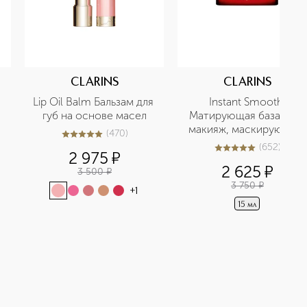
CLARINS
CLARINS
Lip Oil Balm Бальзам для 
Instant Smooth 
губ на основе масел
Матирующая база под 
макияж, маскирующая 
(
470
)
4.9
из
5
470
морщины
(
652
)
5
из
5
652
2 975
¤
2 625
¤
3 500
¤
3 750
¤
+
1
15 мл