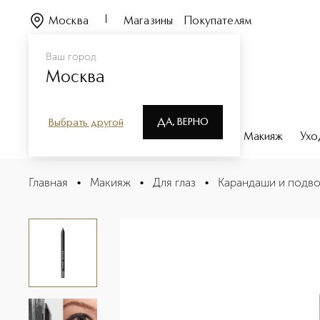
Москва
Магазины
Покупателям
Ваш город
Москва
ДА, ВЕРНО
Выбрать другой
Каталог
Бренды
Парфюмерия
Макияж
Ухо
24 Hour Kajal LinerWaterproof Карандаш-каял для глаз
Главная
•
Макияж
•
Для глаз
•
Карандаши и подво
Описание
Характеристики