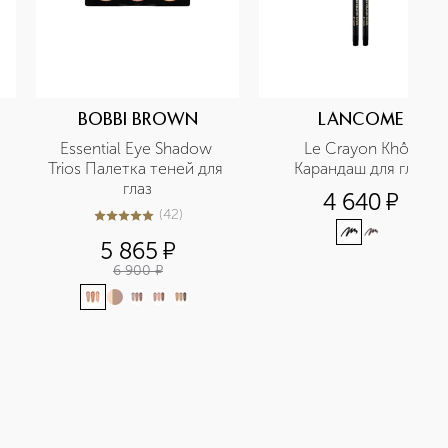
BOBBI BROWN
LANCOME
Essential Eye Shadow 
Le Crayon Khôl 
Trios Палетка теней для 
Карандаш для глаз
глаз
4 640
¤
(
42
)
5
из
5
42
5 865
¤
6 900
¤