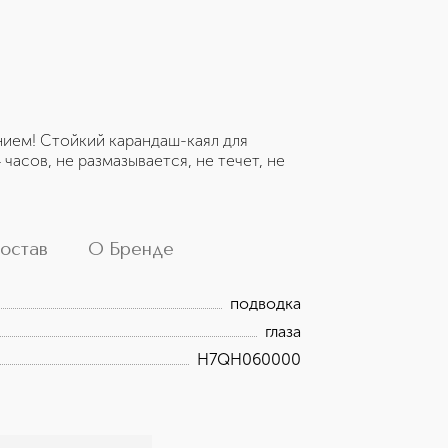
нием! Стойкий карандаш-каял для
часов, не размазывается, не течет, не
остав
О Бренде
подводка
глаза
H7QH060000