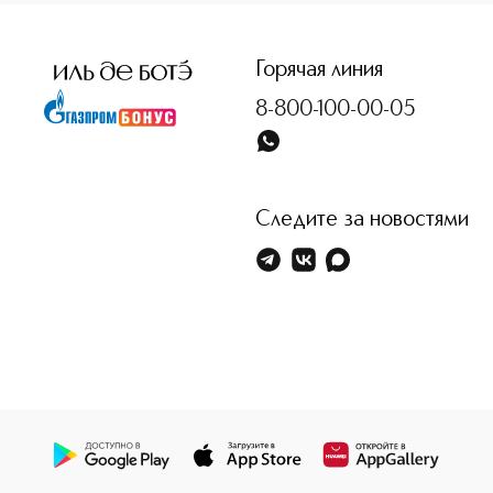
<p class="MsoNormal"><span style="font-size: 12.0pt; line-
Горячая линия
8-800-100-00-05
Следите за новостями