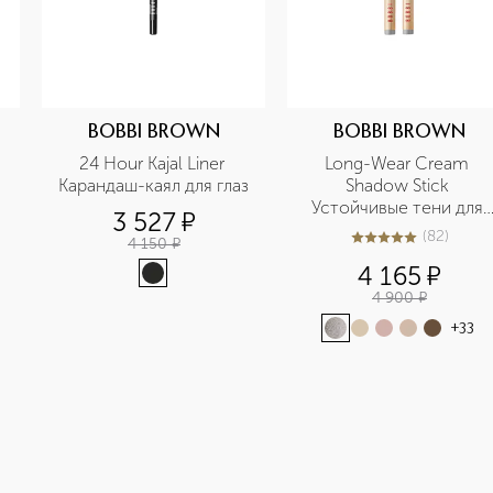
BOBBI BROWN
BOBBI BROWN
24 Hour Kajal Liner 
Long-Wear Cream 
Карандаш-каял для глаз
Shadow Stick 
Устойчивые тени для 
3 527
¤
век в карандаше
(
82
)
4 150
¤
5
из
5
82
4 165
¤
4 900
¤
+
33