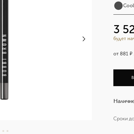
Cool
3 5
будет н
от
881
¤
В
Наличие
Сроки до