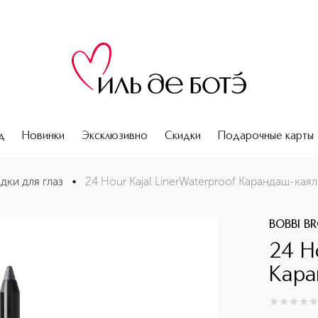
д
Новинки
Эксклюзивно
Скидки
Подарочные карты
дки для глаз
•
24 Hour Kajal LinerWaterproof Карандаш-каял
BOBBI B
24 H
Кара
0
из
5
0