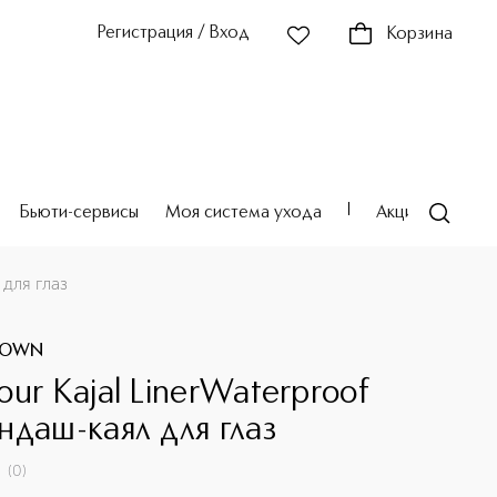
Регистрация / Вход
Корзина
Бьюти-сервисы
Моя система ухода
Акции
Театр
 для глаз
ROWN
our Kajal LinerWaterproof
ндаш-каял для глаз
(
0
)