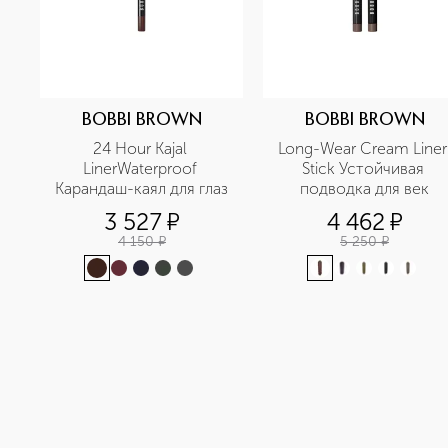
BOBBI BROWN
BOBBI BROWN
24 Hour Kajal 
Long-Wear Cream Liner 
LinerWaterproof 
Stick Устойчивая 
Карандаш-каял для глаз
подводка для век
3 527
¤
4 462
¤
4 150
¤
5 250
¤