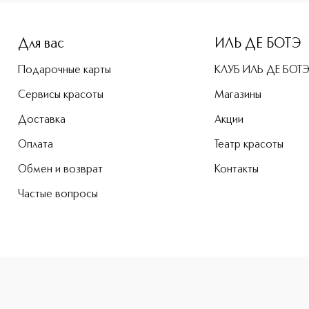
height: 107%; color: #00b0f0;">24 Hour Kajal LinerWaterpro
Для вас
ИЛЬ ДЕ БОТЭ
Подарочные карты
КЛУБ ИЛЬ ДЕ БОТ
Сервисы красоты
Магазины
Доставка
Акции
Оплата
Театр красоты
Обмен и возврат
Контакты
Частые вопросы