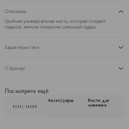
Описание
Удобная универсальная кисть, которая создает
гладкое, мягкое покрытие сияющей пудры.
Характеристики
тип продукта
кисть
артикул
E557010004
О Бренде
Женская красота многолика и может
проявляться по-разному. Это —
одно из важных слагаемых
Посмотрите ещё
философии бренда Бобби Браун.
Больше оттенков тональных
Аксессуары
Кисти для
макияжа
средств, чтобы можно было
идеально подобрать их для любой
кожи. Целые палитры теней, помад и
блесков для губ, чтобы раскрывать