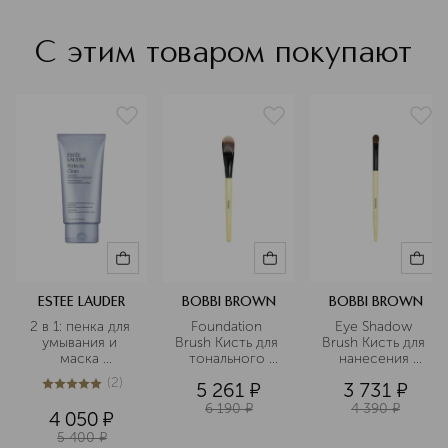
С этим товаром покупают
ESTEE LAUDER
BOBBI BROWN
BOBBI BROWN
2 в 1: пенка для 
Foundation 
Eye Shadow 
умывания и 
Brush Кисть для 
Brush Кисть для 
маска 
тонального 
нанесения 
очищающая
средства
теней
(
2
)
5 261
¤
3 731
¤
5
из
5
2
6 190
¤
4 390
¤
4 050
¤
5 400
¤