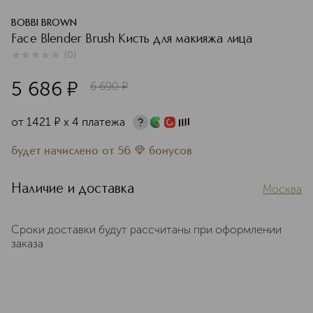
BOBBI BROWN
Face Blender Brush Кисть для макияжа лица
(
0
)
0
из
5
0
5 686
¤
6 690
¤
от
1421
¤
х 4 платежа
будет начислено
от
56
бонусов
Наличие и доставка
Москва
Сроки доставки будут рассчитаны при оформлении
заказа