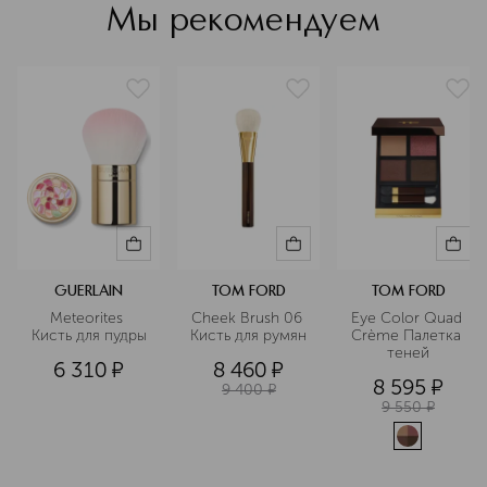
индивидуальность можно было без
Мы рекомендуем
каких-либо ограничений. Удобные
аксессуары, с которыми
естественный и красивый макияж
становится легкой задачей. Bobbi
Brown помогает создавать красоту,
отказываясь от стереотипов.
Подробнее
GUERLAIN
TOM FORD
TOM FORD
Meteorites 
Cheek Brush 06 
Eye Color Quad 
Кисть для пудры
Кисть для румян
Crème Палетка 
теней
6 310
¤
8 460
¤
8 595
¤
9 400
¤
9 550
¤