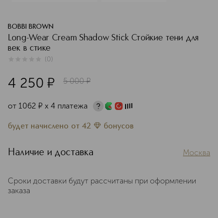
BOBBI BROWN
Long-Wear Cream Shadow Stick Стойкие тени для
век в стике
(
0
)
0
из
5
0
4 250
¤
5 000
¤
от
1062
¤
х 4 платежа
будет начислено
от
42
бонусов
Наличие и доставка
Москва
Сроки доставки будут рассчитаны при оформлении
заказа