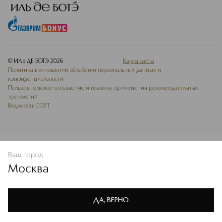
© ИЛЬ ДЕ БОТЭ
2026
Карта сайта
Политика в отношении обработки персональных данных и
конфиденциальности
Пользовательское соглашение и правила применения рекомендательных
технологий
Ведомость СОУТ
Ваш город
В КОРЗИНУ
КУПИТЬ СЕЙЧАС
Москва
Мы используем cookie-файлы и сервисы веб-аналитики. Они
необходимы для улучшения работы сайта. Подробнее –
OK
в
Политике конфиденциальности
ДА, ВЕРНО