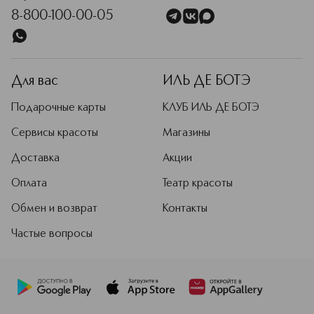
(Ci 77742); Ultramarines (Ci 77007); Blue 1 Lake (Ci 42090);
8-800-100-00-05
Yellow 5 Lake (Ci 19140)]
Для вас
ИЛЬ ДЕ БОТЭ
Подарочные карты
КЛУБ ИЛЬ ДЕ БОТЭ
Сервисы красоты
Магазины
Доставка
Акции
Оплата
Театр красоты
Обмен и возврат
Контакты
Частые вопросы