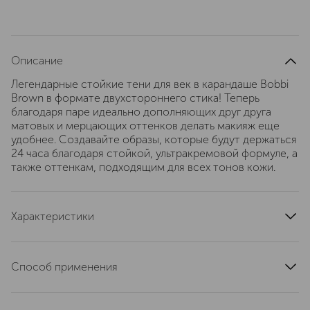
Описание
Легендарные стойкие тени для век в карандаше Bobbi
Brown в формате двухстороннего стика! Теперь
благодаря паре идеально дополняющих друг друга
матовых и мерцающих оттенков делать макияж еще
удобнее. Создавайте образы, которые будут держаться
24 часа благодаря стойкой, ультракремовой формуле, а
также оттенкам, подходящим для всех тонов кожи.
Характеристики
тип кожи
для всех типов
область применения
глаза
Способ применения
артикул
H6DJ010000
Проведите матовым оттенком по веку и линии роста
ресниц, а затем растушуйте. Нанесите мерцающий