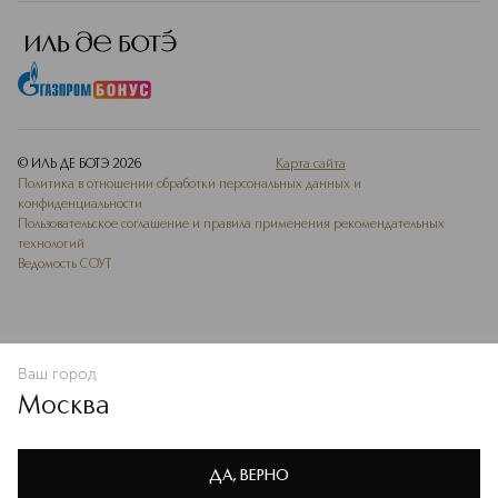
© ИЛЬ ДЕ БОТЭ
2026
Карта сайта
Политика в отношении обработки персональных данных и
конфиденциальности
Пользовательское соглашение и правила применения рекомендательных
технологий
Ведомость СОУТ
Ваш город
В КОРЗИНУ
КУПИТЬ СЕЙЧАС
Москва
Мы используем cookie-файлы и сервисы веб-аналитики. Они
необходимы для улучшения работы сайта. Подробнее –
OK
в
Политике конфиденциальности
ДА, ВЕРНО