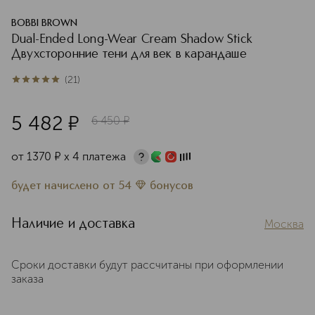
BOBBI BROWN
Dual-Ended Long-Wear Cream Shadow Stick
Двухсторонние тени для век в карандаше
(
21
)
5
из
5
21
5 482
¤
6 450
¤
от
1370
¤
х 4 платежа
будет начислено
от
54
бонусов
Наличие и доставка
Москва
Сроки доставки будут рассчитаны при оформлении
заказа