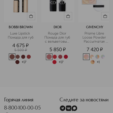
Oxychloride (Ci 77163), Manganese Violet (Ci 77742), Red 7
(Ci 15850), Red 27 (Ci 45410), Red 33 Lake (Ci 17200)]
BOBBI BROWN
DIOR
GIVENCHY
Luxe Lipstick 
Rouge Dior 
Prisme Libre 
Помада для губ
Помада для губ 
Loose Powder 
с вельветовым 
Рассыпчатая 
4 675
¤
финишем
пудра для лица
5 850
¤
7 420
¤
5 500
¤
+
17
+
17
+
1
<p class="MsoNormal"><span style="font-size: 12.0pt; line
Горячая линия
Следите за новостями
8-800-100-00-05