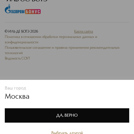
© ИЛЬ ДЕ БОТЭ
2026
Карта сайта
Политика в отношении обработки персональных данных и
конфиденциальности
Пользовательское соглашение и правила применения рекомендательных
технологий
Ведомость СОУТ
Ваш город
В КОРЗИНУ
КУПИТЬ СЕЙЧАС
Москва
Мы используем cookie-файлы и сервисы веб-аналитики. Они
необходимы для улучшения работы сайта. Подробнее –
OK
в
Политике конфиденциальности
ДА, ВЕРНО
Выбрать другой