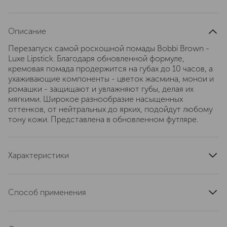
Описание
Перезапуск самой роскошной помады Bobbi Brown -
Luxe Lipstick. Благодаря обновленной формуле,
кремовая помада продержится на губах до 10 часов, а
ухаживающие компоненты - цветок жасмина, монои и
ромашки - защищают и увлажняют губы, делая их
мягкими. Широкое разнообразие насыщенных
оттенков, от нейтральных до ярких, подойдут любому
тону кожи. Представлена в обновленном футляре.
Характеристики
артикул
ER12150000
Способ применения
Нанесите на губы прямо из футляра или используйте
кисть Lip Brush (продается отдельно) для еще более