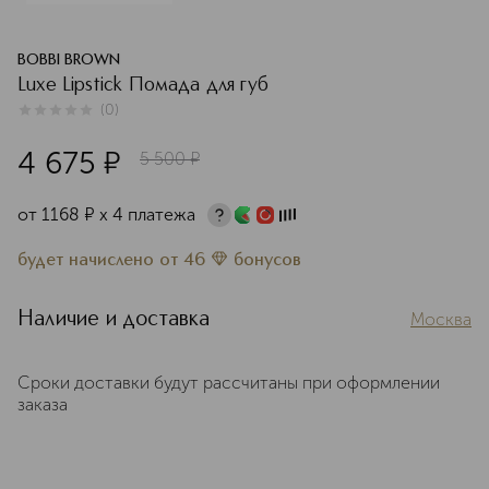
BOBBI BROWN
Luxe Lipstick Помада для губ
(
0
)
0
из
5
0
4 675
¤
5 500
¤
от
1168
¤
х 4 платежа
будет начислено
от
46
бонусов
Наличие и доставка
Москва
Сроки доставки будут рассчитаны при оформлении
заказа