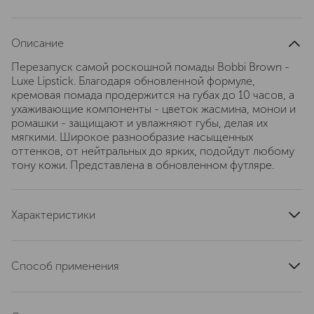
Описание
Перезапуск самой роскошной помады Bobbi Brown -
Luxe Lipstick. Благодаря обновленной формуле,
кремовая помада продержится на губах до 10 часов, а
ухаживающие компоненты - цветок жасмина, монои и
ромашки - защищают и увлажняют губы, делая их
мягкими. Широкое разнообразие насыщенных
оттенков, от нейтральных до ярких, подойдут любому
тону кожи. Представлена в обновленном футляре.
Характеристики
тип кожи
для всех типов
область применения
губы
Способ применения
тип продукта
помада
Нанесите на губы прямо из футляра или используйте
текстура
твердая
кисть Lip Brush (продается отдельно) для еще более