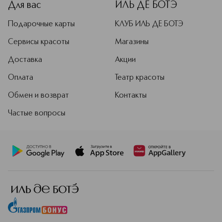
Orange 5 (Ci 45370); Red 30 Lake (Ci 73360); Bismuth
Для вас
ИЛЬ ДЕ БОТЭ
Oxychloride (Ci 77163); Manganese Violet (Ci 77742); Red 7
(Ci 15850); Red 27 (Ci 45410); Red 33 Lake (Ci 17200)]
Подарочные карты
КЛУБ ИЛЬ ДЕ БОТЭ
_x000D_
Сервисы красоты
Магазины
Доставка
Акции
Оплата
Театр красоты
Обмен и возврат
Контакты
Частые вопросы