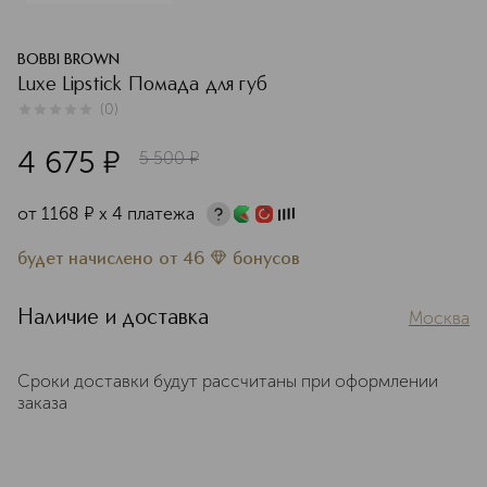
BOBBI BROWN
Luxe Lipstick Помада для губ
(
0
)
0
из
5
0
4 675
¤
5 500
¤
от
1168
¤
х 4 платежа
будет начислено
от
46
бонусов
Наличие и доставка
Москва
Сроки доставки будут рассчитаны при оформлении
заказа