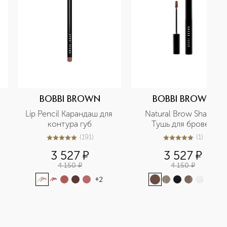
BOBBI BROWN
BOBBI BROWN
Lip Pencil Карандаш для 
Natural Brow Shaper 
контура губ
Тушь для бровей
(
191
)
(
1
)
5
из
5
191
5
из
5
1
3 527
¤
3 527
¤
4 150
¤
4 150
¤
+
2
+
3