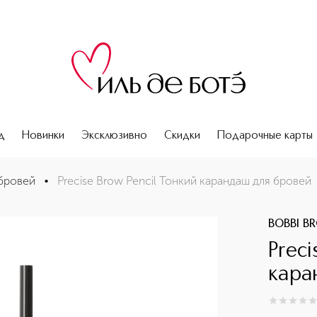
д
Новинки
Эксклюзивно
Скидки
Подарочные карты
бровей
•
Precise Brow Pencil Тонкий карандаш для бровей
BOBBI B
Preci
кара
0
из
5
0