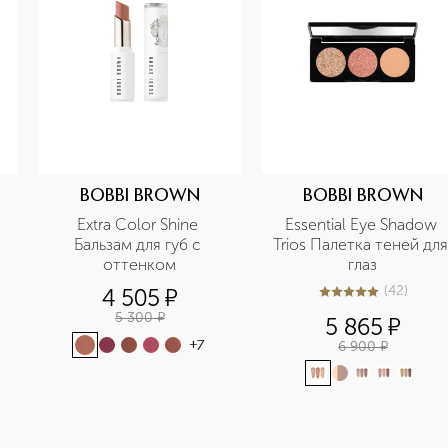
BOBBI BROWN
BOBBI BROWN
Extra Color Shine 
Essential Eye Shadow 
Бальзам для губ с 
Trios Палетка теней для 
оттенком
глаз
(
42
)
4 505
¤
5
из
5
42
5 300
¤
5 865
¤
6 900
¤
+
7