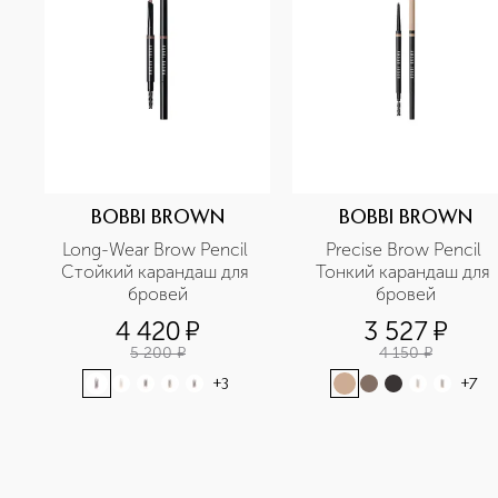
BOBBI BROWN
BOBBI BROWN
Long-Wear Brow Pencil 
Precise Brow Pencil 
Стойкий карандаш для 
Тонкий карандаш для 
бровей
бровей
4 420
¤
3 527
¤
5 200
¤
4 150
¤
+
3
+
7