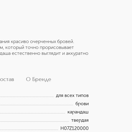
дания красиво очерченных бровей.
м, который точно прорисовывает
даша естественно выглядит и аккуратно
остав
О Бренде
для всех типов
брови
карандаш
твердая
H07Z120000