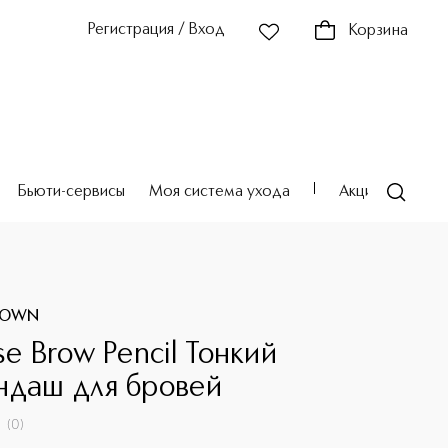
Регистрация / Вход
Корзина
Бьюти-сервисы
Моя система ухода
Акции
Театр
ROWN
se Brow Pencil Тонкий
ндаш для бровей
(
0
)