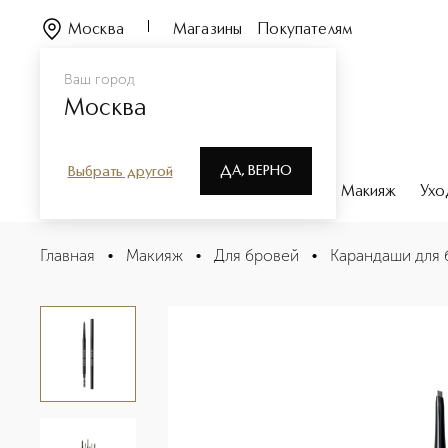
Москва
Магазины
Покупателям
Ваш город
Москва
ДА, ВЕРНО
Выбрать другой
Каталог
Бренды
Парфюмерия
Макияж
Ухо
Precise Brow Pencil Тонкий карандаш для бровей
Главная
•
Макияж
•
Для бровей
•
Карандаши для 
Описание
Характеристики