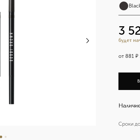
Blac
3 5
будет н
от
881
¤
В
Наличие
Сроки до