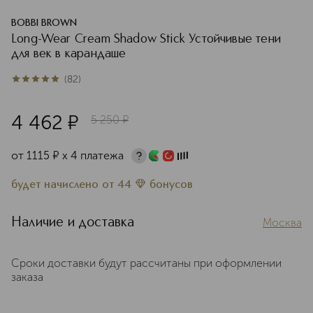
BOBBI BROWN
Long-Wear Cream Shadow Stick Устойчивые тени
для век в карандаше
(
82
)
5
из
5
82
4 462
¤
5 250
¤
от
1115
¤
х 4 платежа
будет начислено
от
44
бонусов
Наличие и доставка
Москва
Сроки доставки будут рассчитаны при оформлении
заказа