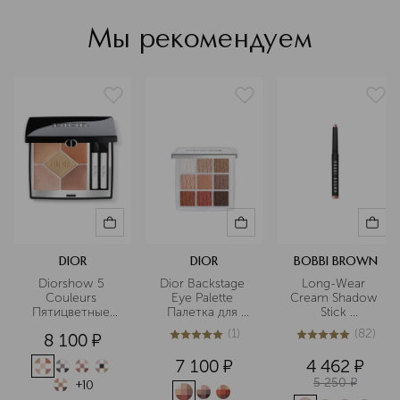
становится легкой задачей. Bobbi
Brown помогает создавать красоту,
Мы рекомендуем
отказываясь от стереотипов.
Подробнее
DIOR
DIOR
BOBBI BROWN
Diorshow 5 
Dior Backstage 
Long-Wear 
Couleurs 
Eye Palette 
Cream Shadow 
Пятицветные 
Палетка для 
Stick 
тени для век
глаз
Устойчивые 
(
1
)
(
82
)
8 100
¤
тени для век в 
5
из
5
1
5
из
5
82
карандаше
7 100
¤
4 462
¤
5 250
¤
+
10