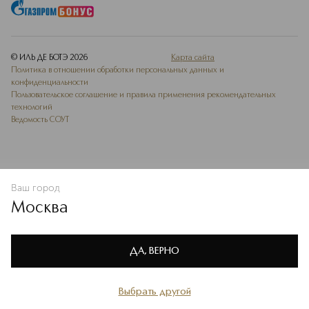
© ИЛЬ ДЕ БОТЭ
2026
Карта сайта
Политика в отношении обработки персональных данных и
конфиденциальности
Пользовательское соглашение и правила применения рекомендательных
технологий
Ведомость СОУТ
Ваш город
В КОРЗИНУ
КУПИТЬ СЕЙЧАС
Москва
Мы используем cookie-файлы и сервисы веб-аналитики. Они
необходимы для улучшения работы сайта. Подробнее –
OK
в
Политике конфиденциальности
ДА, ВЕРНО
Выбрать другой
Главная
Каталог
Избранное
Профиль
Корзина