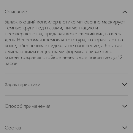
Описание
Увлажняющий консилер в стике мгновенно маскирует
темные круги под глазами, пигментацию и
несовершенства, придавая коже свежий вид на весь
день. Невесомая кремовая текстура, которая тает на
коже, обеспечивает идеальное нанесение, а богатая
смягчающими веществами формула сливается с
кожей, сохраняя стойкое невесомое покрытие до 12
часов.
Характеристики
артикул
H6W6010000
Способ применения
Нанесите корректор в стике Skin Corrector Stick на
зоны, требующие коррекции, затем нанесите консилер
Состав
в стике Skin Concealer Stick на темные участки и зоны,