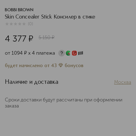
BOBBI BROWN
Skin Concealer Stick Консилер в стике
(
0
)
0
из
5
0
4 377
¤
5 150
¤
от
1094
¤
х 4 платежа
будет начислено
от
43
бонусов
Наличие и доставка
Москва
Сроки доставки будут рассчитаны при оформлении
заказа