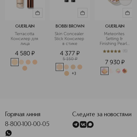
GUERLAIN
BOBBI BROWN
GUERLAIN
Terracotta 
Skin Concealer 
Meteorites 
Консилер для 
Stick Консилер 
Setting & 
лица
в стике
Finishing Pearls 
of Powder 
(
6
)
4 580
¤
4 377
¤
Пудра для лица 
5
из
5
6
в шариках
5 150
¤
7 930
¤
+
3
<p class="MsoNormal"><span style="font-size: 12.0pt; line
Горячая линия
Следите за новостями
8-800-100-00-05