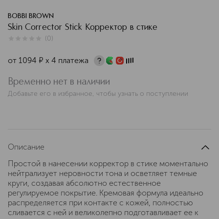
BOBBI BROWN
Skin Corrector Stick Корректор в стике
(
0
)
0
из
5
0
от
1094
¤
х 4 платежа
Временно нет в наличии
Добавьте его в избранное, чтобы узнать о поступлении
Описание
Простой в нанесении корректор в стике моментально
нейтрализует неровности тона и осветляет темные
круги, создавая абсолютно естественное
регулируемое покрытие. Кремовая формула идеально
распределяется при контакте с кожей, полностью
сливается с ней и великолепно подготавливает ее к