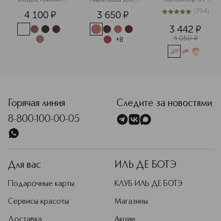
тушь для 
губ
темных кругов 
(
794
)
4 100
¤
3 650
¤
бровей, 
моментального 
5
из
5
794
придающая 
действия SPF15
3 442
¤
объем
4 050
¤
+
8
<p class="MsoNormal"><span style="font-size: 12.0pt; line
Горячая линия
Следите за новостями
8-800-100-00-05
Для вас
ИЛЬ ДЕ БОТЭ
Подарочные карты
КЛУБ ИЛЬ ДЕ БОТЭ
Сервисы красоты
Магазины
Доставка
Акции