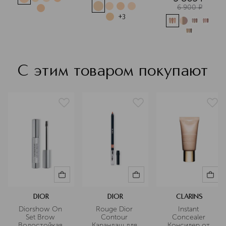
6 900
¤
+
3
С этим товаром покупают
DIOR
DIOR
CLARINS
Diorshow On 
Rouge Dior 
Instant 
Set Brow 
Contour 
Concealer 
Водостойкая 
Карандаш для 
Консилер от 