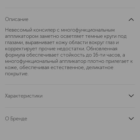
Описание
Невесомый консилер с многофункциональным
аппликатором заметно осветляет темные круги под
глазами, выравнивает кожу области вокруг глаз и
корректирует прочие недостатки. Обновленная
формула обеспечивает стойкость до 16-ти часов, а
многофункциональный аппликатор плотно прилегает к
коже, обеспечивая естественное, деликатное
покрытие.
Характеристики
артикул
ETCR200000
О Бренде
Женская красота многолика и может
проявляться по-разному. Это —