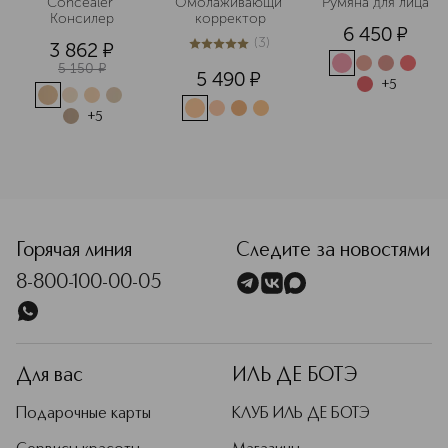
Concealer 
Омолаживающий
Румяна для лица
Консилер
 корректор
6 450
¤
(
3
)
3 862
¤
5
из
5
3
5 150
¤
5 490
¤
+
5
+
5
<p class="MsoNormal"><span style="font-size: 12.0pt; line
Горячая линия
Следите за новостями
8-800-100-00-05
Для вас
ИЛЬ ДЕ БОТЭ
Подарочные карты
КЛУБ ИЛЬ ДЕ БОТЭ