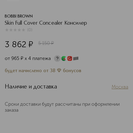
BOBBI BROWN
Skin Full Cover Concealer Консилер
(
0
)
0
из
5
0
3 862
¤
5 150
¤
от
965
¤
х 4 платежа
будет начислено
от
38
бонусов
Наличие и доставка
Москва
Сроки доставки будут рассчитаны при оформлении
заказа