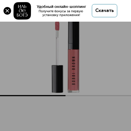
Оригинал 💯 Crushed Oil Infused Gloss Блеск для
Удобный онлайн-шоппинг
Скачать
губ купить в интернет магазине ИЛЬ ДЕ БОТЭ с
Получите бонусы за первую 
установку приложения!
доставкой.
Crushed Oil Infused Gloss Блеск для губ
Описание
Характеристики