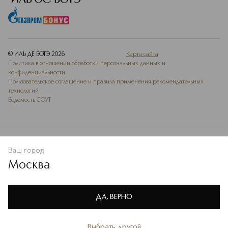
© ИЛЬ ДЕ БОТЭ
2026
Карта сайта
Политика в отношении обработки персональных данных и
конфиденциальности
Пользовательское соглашение и правила применения рекомендательных
технологий
Ведомость СОУТ
Ваш город
В КОРЗИНУ
КУПИТЬ СЕЙЧАС
Москва
Мы используем cookie-файлы и сервисы веб-аналитики. Они
необходимы для улучшения работы сайта. Подробнее –
OK
в
Политике конфиденциальности
ДА, ВЕРНО
Выбрать другой