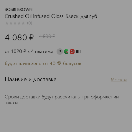
BOBBI BROWN
Crushed Oil Infused Gloss Блеск для губ
(
0
)
0
из
5
0
4 080
¤
4 800
¤
от
1020
¤
х 4 платежа
будет начислено
от
40
бонусов
Наличие и доставка
Москва
Сроки доставки будут рассчитаны при оформлении
заказа