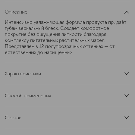
Описание
Интенсивно увлажняющая формула продукта придаёт
губам зеркальный блеск. Создаёт комфортное
покрытие без ощущения липкости благодаря
комплексу питательных растительных масел.
Представлен в 12 полупрозрачных оттенках — от
естественных до насыщенных.
Характеристики
область применения
губы
тип продукта
блеск
Способ применения
текстура
жидкая
Нанесите прямо на губы или поверх помады Luxe
эффект
увлажнение
Lipstick, чтобы сделать образ выразительнее.
артикул
Состав
EMCK030000
Ingredients: Hydrogenated Polyisobutene; Polybutene;
Pentaerythrityl Tetraisostearate;