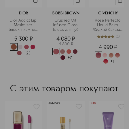
DIOR
BOBBI BROWN
GIVENCHY
Dior Addict Lip 
Crushed Oil 
Rose Perfecto 
Maximizer 
Infused Gloss 
Liquid Balm 
Блеск-плампер 
Блеск для губ
Жидкий бальзам 
для губ
для губ
(
1
)
5 300
¤
4 080
¤
5
из
5
1
4 800
¤
4 990
¤
+
23
+
7
+
1
С этим товаром покупают
ЭКСКЛЮЗИВ
-54%