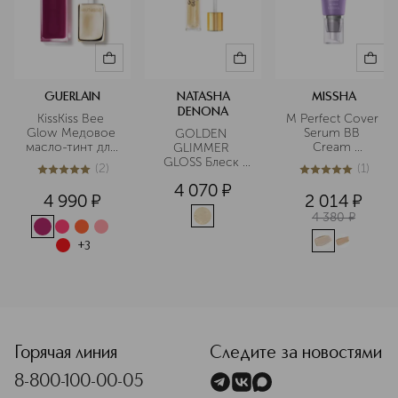
GUERLAIN
NATASHA
MISSHA
DENONA
KissKiss Bee 
М Perfect Cover 
Glow Медовое 
Serum BB 
GOLDEN 
масло-тинт для 
Cream 
GLIMMER 
губ
Тональный BB 
GLOSS Блеск 
(
2
)
(
1
)
крем с 
для губ
5
из
5
2
5
из
5
1
4 070
¤
антивозрастной 
4 990
¤
2 014
¤
сывороткой для 
4 380
¤
сияния кожи, 
SPF50 /PA 
+
3
<p class="MsoNormal"><span style="font-size: 12.0pt; line-
Горячая линия
Следите за новостями
8-800-100-00-05