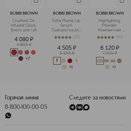
BOBBI BROWN
BOBBI BROWN
BOBBI BROWN
Crushed Oil 
Extra Plump Lip 
Highlighting 
Infused Gloss 
Serum 
Powder 
Блеск для губ
Сыворотка для 
Компактная 
губ
пудра с 
(
37
)
(
50
)
4 080
¤
эффектом 
4.9
из
5
37
4.9
из
5
50
свечения
4 800
¤
4 505
¤
6 120
¤
5 300
¤
7 200
¤
+
7
+
1
+
1
<p class="MsoNormal"><span style="font-size: 12.0pt; line-
Горячая линия
Следите за новостями
8-800-100-00-05