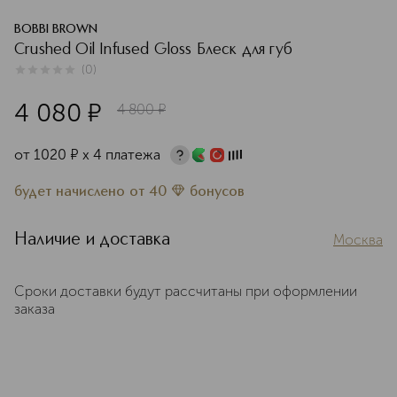
BOBBI BROWN
Crushed Oil Infused Gloss Блеск для губ
(
0
)
0
из
5
0
4 080
¤
4 800
¤
от
1020
¤
х 4 платежа
будет начислено
от
40
бонусов
Наличие и доставка
Москва
Сроки доставки будут рассчитаны при оформлении
заказа