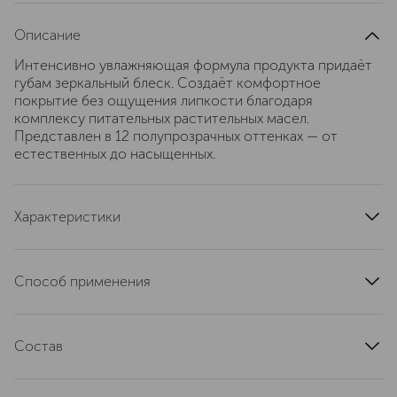
Описание
Интенсивно увлажняющая формула продукта придаёт
губам зеркальный блеск. Создаёт комфортное
покрытие без ощущения липкости благодаря
комплексу питательных растительных масел.
Представлен в 12 полупрозрачных оттенках — от
естественных до насыщенных.
Характеристики
область применения
губы
тип продукта
блеск
Способ применения
текстура
жидкая
Нанесите прямо на губы или поверх помады Luxe
эффект
увлажнение
Lipstick, чтобы сделать образ выразительнее.
артикул
Состав
EMCK110000
Ingredients: Hydrogenated Polyisobutene; Polybutene;
Pentaerythrityl Tetraisostearate;