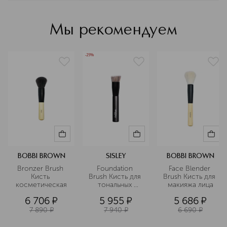
кожи. Целые палитры теней, помад и
блесков для губ, чтобы раскрывать
индивидуальность можно было без
Мы рекомендуем
каких-либо ограничений. Удобные
аксессуары, с которыми
естественный и красивый макияж
-25%
становится легкой задачей. Bobbi
Brown помогает создавать красоту,
отказываясь от стереотипов.
Подробнее
BOBBI BROWN
SISLEY
BOBBI BROWN
Bronzer Brush 
Foundation 
Face Blender 
Кисть 
Brush Кисть для 
Brush Кисть для 
косметическая
тональных 
макияжа лица
средств
6 706
¤
5 955
¤
5 686
¤
7 890
¤
7 940
¤
6 690
¤