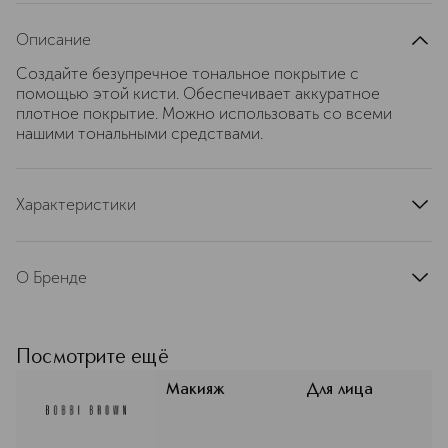
Описание
Создайте безупречное тональное покрытие с
помощью этой кисти. Обеспечивает аккуратное
плотное покрытие. Можно использовать со всеми
нашими тональными средствами.
Характеристики
тип продукта
кисть, кисть
артикул
E3CA010004
О Бренде
Женская красота многолика и может
проявляться по-разному. Это —
одно из важных слагаемых
Посмотрите ещё
философии бренда Бобби Браун.
Больше оттенков тональных
Макияж
Для лица
средств, чтобы можно было
идеально подобрать их для любой