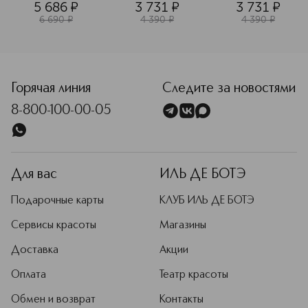
5 686
¤
3 731
¤
3 731
¤
6 690
¤
4 390
¤
4 390
¤
<p class="MsoNormal"><span style="font-size: 12.0pt; line
Горячая линия
Следите за новостями
8-800-100-00-05
Для вас
ИЛЬ ДЕ БОТЭ
Подарочные карты
КЛУБ ИЛЬ ДЕ БОТЭ
Сервисы красоты
Магазины
Доставка
Акции
Оплата
Театр красоты
Обмен и возврат
Контакты