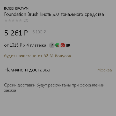
BOBBI BROWN
Foundation Brush Кисть для тонального средства
(
0
)
0
из
5
0
5 261
¤
6 190
¤
от
1315
¤
х 4 платежа
будет начислено
от
52
бонусов
Наличие и доставка
Москва
Сроки доставки будут рассчитаны при оформлении
заказа