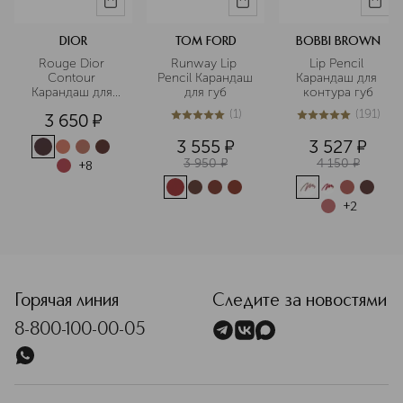
DIOR
TOM FORD
BOBBI BROWN
Rouge Dior 
Runway Lip 
Lip Pencil 
Contour 
Pencil Карандаш 
Карандаш для 
Карандаш для 
для губ
контура губ
губ
(
1
)
(
191
)
3 650
¤
5
из
5
1
5
из
5
191
3 555
¤
3 527
¤
3 950
¤
4 150
¤
+
8
+
2
<p class="MsoNormal"><span style="font-size: 12.0pt; line
Горячая линия
Следите за новостями
8-800-100-00-05