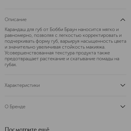
Описание
Карандаш для губ от Бобби Браун наносится мягко и
равномерно, позволяя с легкостью корректировать и
подчеркивать форму губ, варьируя насыщенность цвета
и значительно увеличивая стойкость макияжа.
Усовершенствованная текстура продукта также
предотвращает растекание и скатывание помады на
губах.
Характеристики
артикул
EC91340000
О Бренде
Женская красота многолика и может
проявляться по-разному. Это —
одно из важных слагаемых
Посмотрите ещё