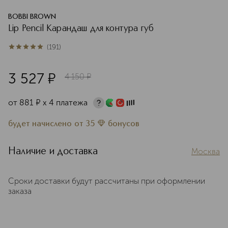
BOBBI BROWN
Lip Pencil Карандаш для контура губ
(
191
)
5
из
5
191
3 527
¤
4 150
¤
от
881
¤
х 4 платежа
будет начислено
от
35
бонусов
Наличие и доставка
Москва
Сроки доставки будут рассчитаны при оформлении
заказа