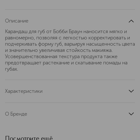
Описание
Карандаш для губ от Бобби Браун наносится мягко и
равномерно, позволяя с легкостью корректировать и
подчеркивать форму губ, варьируя насыщенность цвета
и значительно увеличивая стойкость макияжа.
Усовершенствованная текстура продукта также
предотвращает растекание и скатывание помады на
губах.
Характеристики
артикул
EC91330000
О Бренде
Женская красота многолика и может
проявляться по-разному. Это —
одно из важных слагаемых
Посмотрите ещё