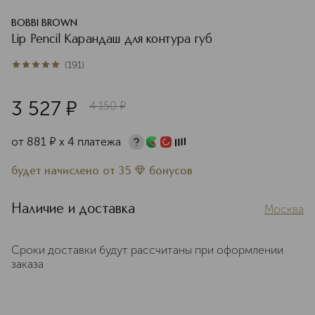
BOBBI BROWN
Lip Pencil Карандаш для контура губ
(
191
)
5
из
5
191
3 527
¤
4 150
¤
от
881
¤
х 4 платежа
будет начислено
от
35
бонусов
Наличие и доставка
Москва
Сроки доставки будут рассчитаны при оформлении
заказа