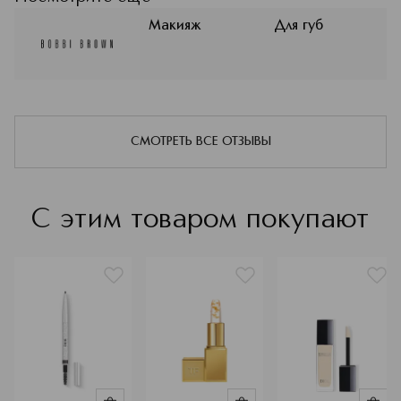
философии бренда Бобби Браун.
Больше оттенков тональных
Макияж
Для губ
средств, чтобы можно было
идеально подобрать их для любой
кожи. Целые палитры теней, помад и
блесков для губ, чтобы раскрывать
индивидуальность можно было без
каких-либо ограничений. Удобные
СМОТРЕТЬ ВСЕ ОТЗЫВЫ
аксессуары, с которыми
естественный и красивый макияж
становится легкой задачей. Bobbi
Brown помогает создавать красоту,
С этим товаром покупают
отказываясь от стереотипов.
Подробнее