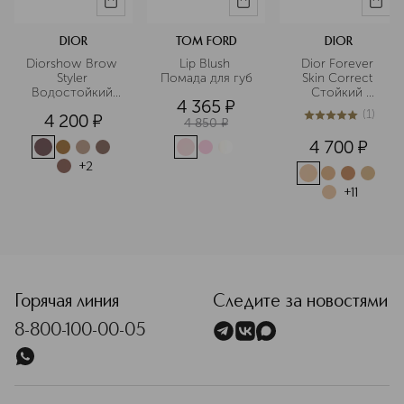
DIOR
TOM FORD
DIOR
Diorshow Brow 
Lip Blush 
Dior Forever 
Styler 
Помада для губ
Skin Correct 
Водостойкий 
Стойкий 
4 365
¤
карандаш для 
корректор для 
(
1
)
4 200
¤
бровей
лица
4 850
¤
5
из
5
1
4 700
¤
+
2
+
11
<p class="MsoNormal"><span style="font-size: 12.0pt; line
Горячая линия
Следите за новостями
8-800-100-00-05