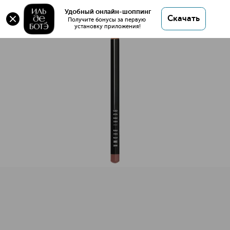
Оригинал 💯 Lip Pencil Карандаш для контура губ
Удобный онлайн-шоппинг
Скачать
купить в интернет магазине ИЛЬ ДЕ БОТЭ с
Получите бонусы за первую 
установку приложения!
доставкой.
Lip Pencil Карандаш для контура губ
Описание
Характеристики