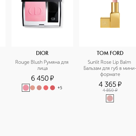
DIOR
TOM FORD
Rouge Blush Румяна для 
Sunlit Rose Lip Balm 
лица
Бальзам для губ в мини
формате
6 450
¤
4 365
¤
+
5
4 850
¤