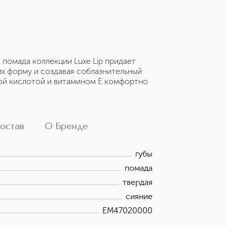
я помада коллекции Luxe Lip придает
их форму и создавая соблазнительный
ой кислотой и витамином E комфортно
остав
О Бренде
губы
помада
твердая
сияние
EM47020000