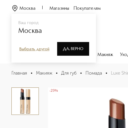
Москва
Магазины
Покупателям
Ваш город
Москва
ДА, ВЕРНО
Выбрать другой
Каталог
Бренды
Парфюмерия
Макияж
Ухо
Luxe Shine Intense Помада для губ
Главная
•
Макияж
•
Для губ
•
Помада
•
Luxe Sh
Описание
Характеристики
-25%