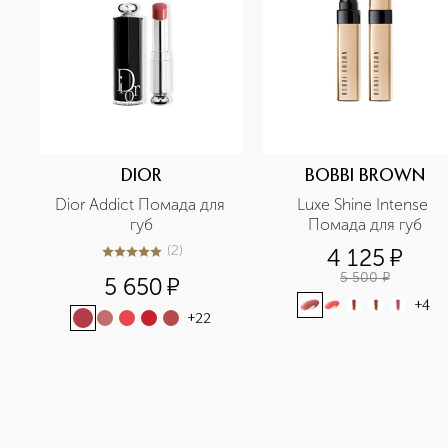
DIOR
BOBBI BROWN
Dior Addict Помада для 
Luxe Shine Intense 
губ
Помада для губ
(
2
)
4 125
¤
5
из
5
2
5 500
¤
5 650
¤
+
4
+
22