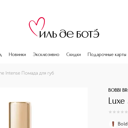
д
Новинки
Эксклюзивно
Скидки
Подарочные карты
ine Intense Помада для губ
BOBBI B
Luxe
0
из
5
0
Bold