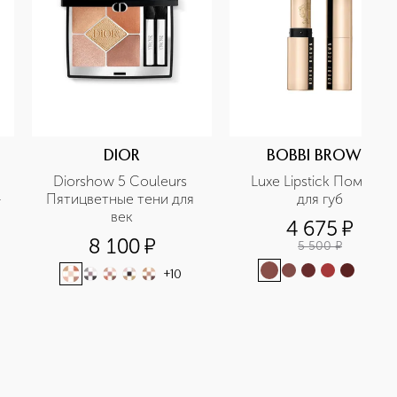
DIOR
BOBBI BROWN
Diorshow 5 Couleurs 
Luxe Lipstick Помада 
-
Пятицветные тени для 
для губ
век
4 675
¤
8 100
¤
5 500
¤
+
17
+
10