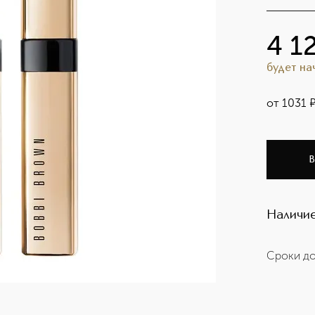
4 1
будет н
от
1031
В
Наличие
Сроки до