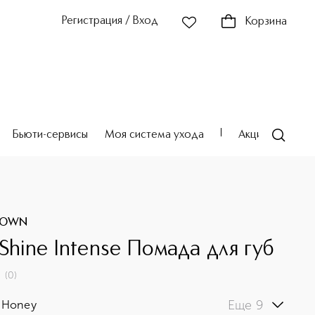
Регистрация / Вход
Корзина
Бьюти-сервисы
Моя система ухода
Акции
Театр
ROWN
 Shine Intense Помада для губ
(
0
)
Еще 9
 Honey