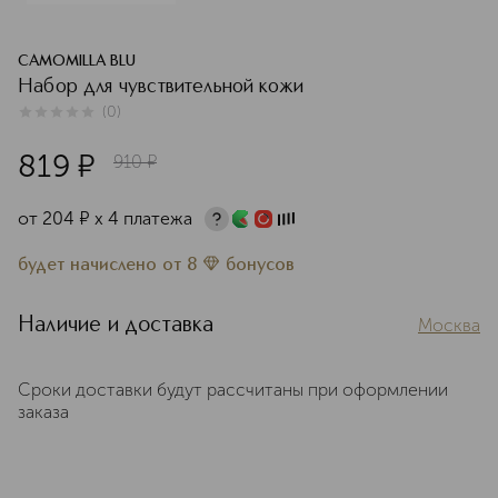
CAMOMILLA BLU
Набор для чувствительной кожи
(
0
)
0
из
5
0
819
¤
910
¤
от
204
¤
х 4 платежа
будет начислено
от
8
бонусов
Наличие и доставка
Москва
Сроки доставки будут рассчитаны при оформлении
заказа