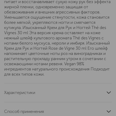
питает и восстанавливает сухую кожу рук без эффекта
жирной пленки, одновременно защищая от
обезвоживания и внешних агрессивных факторов.
Уменьшается ощущение стянутости, кожа становится
более мягкой, укрепляются ногти и смягчается
кутикула. Изысканный Крем для Рук и Ногтей Thé des
Vignes 30 ml Эта версия крема оставляет на коже
нежный шлейф культового аромата Thé des Vignes с
нотами белого мускуса, нероли и имбиря. Изысканный
Крем для Рук и Ногтей Rose de Vigne 30 ml Его шлейф
напоминает цветочные ноты роз на виноградниках и
растительную прохладу ранним утром в сочетании с
освежающими нотами ревеня. Vegan 98%
ингредиентов натурального происхождения Подходит
для всех типов кожи.
Характеристики
состав набора
Изысканный Крем для Рук и Ногтей Vinotherapist (30
Способ применения
мл), Изысканный Крем для Рук и Ногтей Thé des Vignes