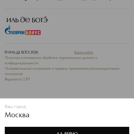
© ИЛЬ ДЕ БОТЭ
2026
Карта сайта
Политика в отношении обработки персональных данных и
конфиденциальности
Пользовательское соглашение и правила применения рекомендательных
технологий
Ведомость СОУТ
Ваш город
ДОБАВИТЬ В ИЗБРАННОЕ
Москва
Мы используем cookie-файлы и сервисы веб-аналитики. Они
необходимы для улучшения работы сайта. Подробнее –
OK
в
Политике конфиденциальности
ДА, ВЕРНО