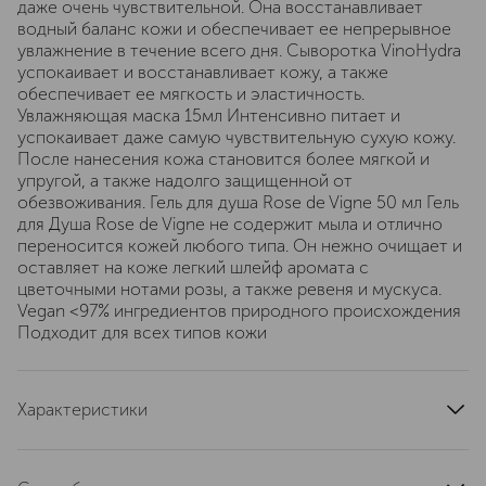
даже очень чувствительной. Она восстанавливает
водный баланс кожи и обеспечивает ее непрерывное
увлажнение в течение всего дня. Сыворотка VinoHydra
успокаивает и восстанавливает кожу, а также
обеспечивает ее мягкость и эластичность.
Увлажняющая маска 15мл Интенсивно питает и
успокаивает даже самую чувствительную сухую кожу.
После нанесения кожа становится более мягкой и
упругой, а также надолго защищенной от
обезвоживания. Гель для душа Rose de Vigne 50 мл Гель
для Душа Rose de Vigne не содержит мыла и отлично
переносится кожей любого типа. Он нежно очищает и
оставляет на коже легкий шлейф аромата с
цветочными нотами розы, а также ревеня и мускуса.
Vegan <97% ингредиентов природного происхождения
Подходит для всех типов кожи
Характеристики
состав набора
Увлажняющая сыворотка (30 мл), Увлажняющая маска