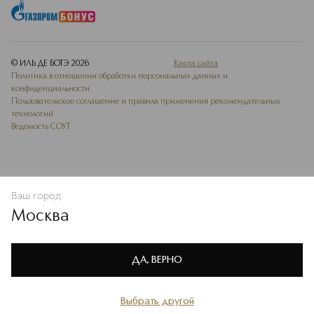
© ИЛЬ ДЕ БОТЭ
2026
Карта сайта
Политика в отношении обработки персональных данных и
конфиденциальности
Пользовательское соглашение и правила применения рекомендательных
технологий
Ведомость СОУТ
Ваш город
В КОРЗИНУ
КУПИТЬ СЕЙЧАС
Москва
Мы используем cookie-файлы и сервисы веб-аналитики. Они
необходимы для улучшения работы сайта. Подробнее –
OK
в
Политике конфиденциальности
ДА, ВЕРНО
Выбрать другой
Главная
Каталог
Избранное
Профиль
Корзина