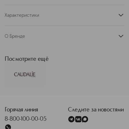
Характеристики
артикул
3299-1CAU
О Бренде
Caudalie — это французская
косметическая компания, созданная
в 1995 году Матильдой и Бертраном
Посмотрите ещё
Тома в фамильном поместье в
Бордо. Продукция бренда
вдохновлена особыми свойствами
виноградной лозы и винограда и
использует растительные
ингредиенты, полученные из них.
<p class="MsoNormal"><span style="font-size: 12.0pt; lin
Миссия Caudalie — стать наиболее
эффективным, чистым и
натуральным, а также самым
Горячая линия
Следите за новостями
экологически ответственным
8-800-100-00-05
брендом в бьюти-индустрии. Все
продукты компании разработаны на