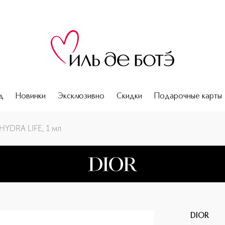
д
Новинки
Эксклюзивно
Скидки
Подарочные карты
 1 мл
YDRA LIFE, 1 мл
DIOR