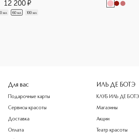
12 200
¤
0 мл
60 мл
100 мл
e-height: 107%; color: #00b0f0;">Сэмпл Освежающий крем-со
Для вас
ИЛЬ ДЕ БОТЭ
Подарочные карты
КЛУБ ИЛЬ ДЕ БОТ
Сервисы красоты
Магазины
Доставка
Акции
Оплата
Театр красоты