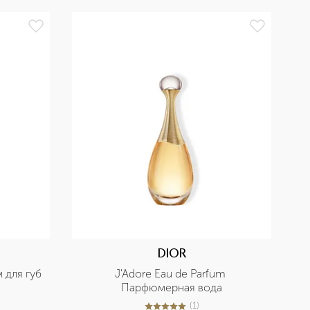
БЕ
DIOR
м для губ
J'Adore Eau de Parfum 
Парфюмерная вода
(
1
)