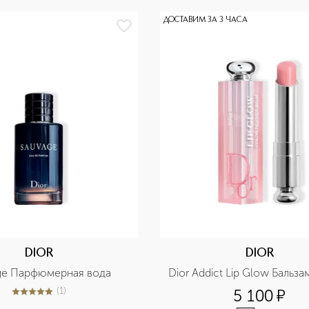
ДОСТАВИМ ЗА 3 ЧАСА
DIOR
DIOR
ge Парфюмерная вода
Dior Addict Lip Glow Бальза
(
1
)
5 100
¤
5
из
5
1