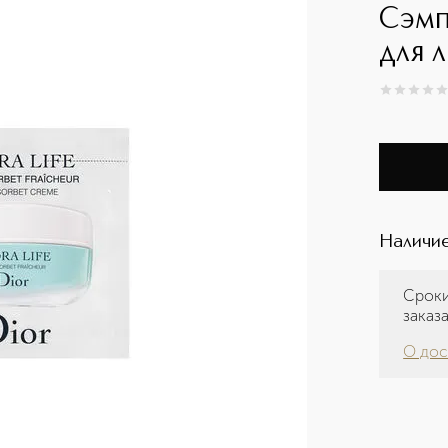
Сэмп
для л
0
из
5
0
Наличие
Сроки
заказ
О дос