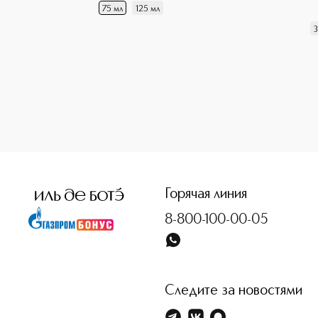
75 мл
125 мл
3
<p class="MsoNormal"><span style="font-size: 12.0pt; lin
Горячая линия
8-800-100-00-05
Следите за новостями