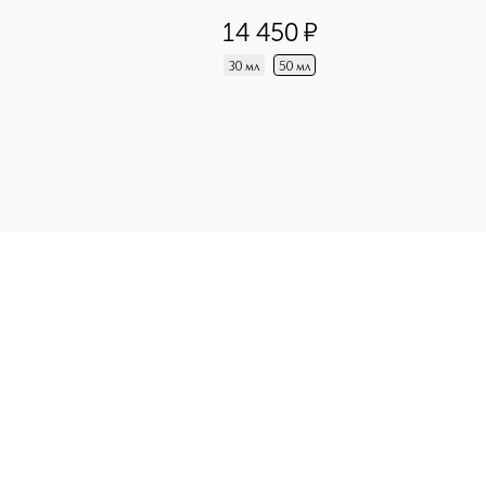
5
из
5
1
14 450
¤
30 мл
50 мл
рбэ для лица HYDRA LIFE, 1 мл приобретайте в нашем интерн
Э