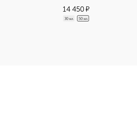
5
из
5
1
14 450
¤
30 мл
50 мл
инфиниссим JADORE, 1 мл приобретайте в нашем интернет-маг
Э