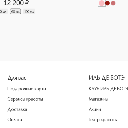
12 200
¤
0 мл
60 мл
100 мл
e-height: 107%; color: #00b0f0;">Сэмпл Парфюмерная вода 
Для вас
ИЛЬ ДЕ БОТЭ
Подарочные карты
КЛУБ ИЛЬ ДЕ БОТ
Сервисы красоты
Магазины
Доставка
Акции
Оплата
Театр красоты