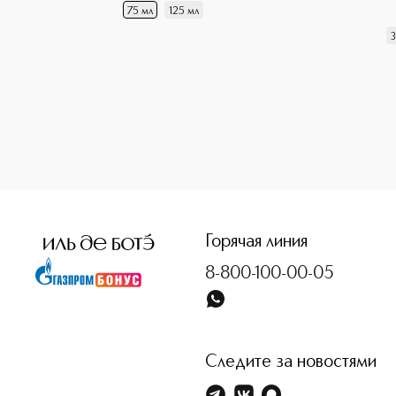
75 мл
125 мл
3
<p class="MsoNormal"><span style="font-size: 12.0pt; lin
Горячая линия
8-800-100-00-05
Следите за новостями