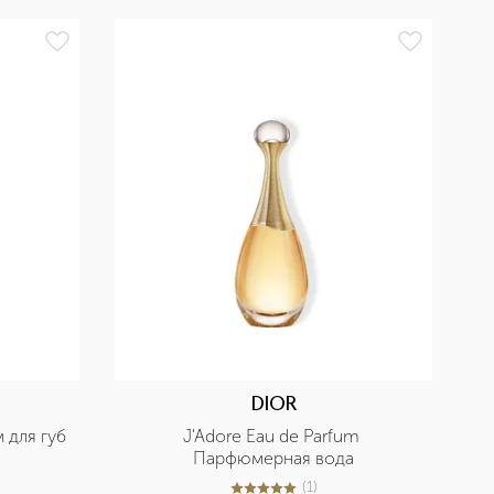
БЕ
DIOR
м для губ
J'Adore Eau de Parfum 
Парфюмерная вода
(
1
)