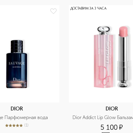
ДОСТАВИМ ЗА 3 ЧАСА
DIOR
DIOR
ge Парфюмерная вода
Dior Addict Lip Glow Бальза
(
1
)
5 100
¤
5
из
5
1