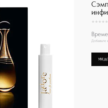
Сэмп
инфи
0
из
5
0
Време
Добавьте 
УВЕД