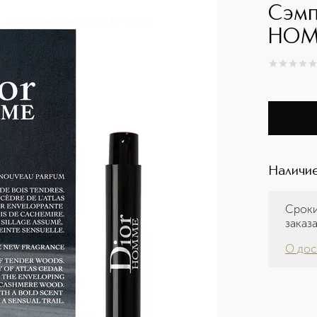
Сэмп
HOMM
0
из
5
0
Наличие
Сроки
заказ
О дос