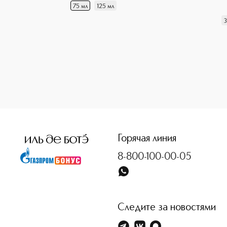
75 мл
125 мл
3
<p class="MsoNormal"><span style="font-size: 12.0pt; lin
Горячая линия
8-800-100-00-05
Следите за новостями