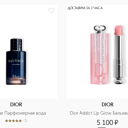
ДОСТАВИМ ЗА 3 ЧАСА
DIOR
DIOR
ge Парфюмерная вода
Dior Addict Lip Glow Бальза
(
1
)
5 100
¤
5
из
5
1