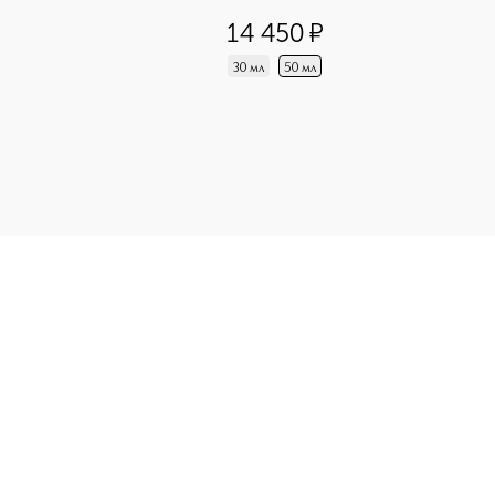
5
из
5
1
14 450
¤
30 мл
50 мл
R HOMME, 1 мл приобретайте в нашем интернет-магазине. Дей
Э