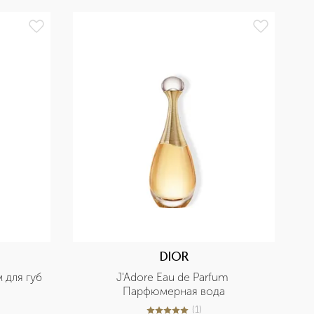
БЕ
DIOR
м для губ
J'Adore Eau de Parfum 
Парфюмерная вода
(
1
)