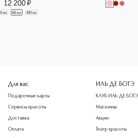
12 200
¤
0 мл
60 мл
100 мл
e-height: 107%; color: #00b0f0;">Сэмпл Туалетная вода DIO
Для вас
ИЛЬ ДЕ БОТЭ
Подарочные карты
КЛУБ ИЛЬ ДЕ БОТ
Сервисы красоты
Магазины
Доставка
Акции
Оплата
Театр красоты