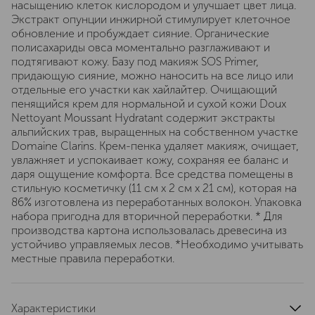
насыщению клеток кислородом и улучшает цвет лица.
Экстракт опунции инжирной стимулирует клеточное
обновление и пробуждает сияние. Органические
полисахариды овса моментально разглаживают и
подтягивают кожу. Базу под макияж SOS Primer,
придающую сияние, можно наносить на все лицо или
отдельные его участки как хайлайтер. Очищающий
пенящийся крем для нормальной и сухой кожи Doux
Nettoyant Moussant Hydratant содержит экстракты
альпийских трав, выращенных на собственном участке
Domaine Clarins. Крем-пенка удаляет макияж, очищает,
увлажняет и успокаивает кожу, сохраняя ее баланс и
даря ощущение комфорта. Все средства помещены в
стильную косметичку (11 см х 2 см х 21 см), которая на
86% изготовлена из переработанных волокон. Упаковка
набора пригодна для вторичной переработки. * Для
производства картона использовалась древесина из
устойчиво управляемых лесов. *Необходимо учитывать
местные правила переработки.
Характеристики