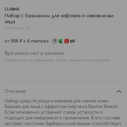
CLARINS
Набор с бальзамом для лифтинга и сияния кожи
лица
(
0
)
0
из
5
0
от
996
¤
х 4 платежа
Временно нет в наличии
Добавьте его в избранное, чтобы узнать о поступлении
Описание
Набор средств ухода и макияжа для сияния кожи.
Бальзам для лица с эффектом лифтинга Baume Beauté
Eclair мгновенно устраняет следы усталости и
подходит для ежедневного применения. В его составе
экстракт косточек барбадосской вишни способствует