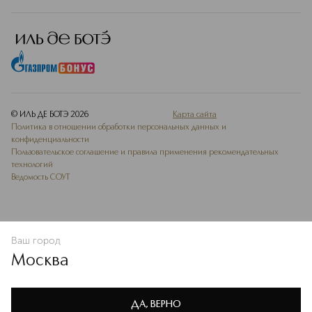
© ИЛЬ ДЕ БОТЭ
2026
Карта сайта
Политика в отношении обработки персональных данных и
конфиденциальности
Пользовательское соглашение и правила применения рекомендательных
технологий
Ведомость СОУТ
Ваш город
ДОБАВИТЬ В ИЗБРАННОЕ
Москва
Мы используем cookie-файлы и сервисы веб-аналитики. Они
необходимы для улучшения работы сайта. Подробнее –
OK
в
Политике конфиденциальности
ДА, ВЕРНО