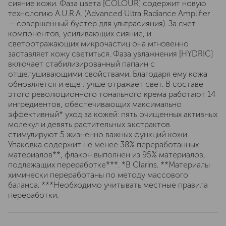
сияние кожи. Фаза цвета [COLOUR] содержит новую
технологию A.U.R.A. (Advanced Ultra Radiance Amplifier
— совершенный бустер для ультрасияния). За счет
компонентов, усиливающих сияние, и
светоотражающих микрочастиц она мгновенно
заставляет кожу светиться. Фаза увлажнения [HYDRIC]
включает стабилизированный папаин с
отшелушивающими свойствами. Благодаря ему кожа
обновляется и еще лучше отражает свет. В составе
этого революционного тонального крема работают 14
ингредиентов, обеспечивающих максимально
эффективный* уход за кожей: пять очищенных активных
молекул и девять растительных экстрактов
стимулируют 5 жизненно важных функций кожи.
Упаковка содержит не менее 38% переработанных
материалов**, флакон выполнен из 95% материалов,
подлежащих переработке***. *В Clarins. **Материалы
химически переработаны по методу массового
баланса. ***Необходимо учитывать местные правила
переработки.