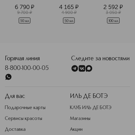
сияния
6 790
¤
4 165
¤
2 592
¤
9 700
¤
4 900
¤
3 050
¤
50 мл
50 мл
100 мл
<p class="MsoNormal"><span style="font-size: 12.0pt; line
Горячая линия
Следите за новостями
8-800-100-00-05
Для вас
ИЛЬ ДЕ БОТЭ
Подарочные карты
КЛУБ ИЛЬ ДЕ БОТЭ
Сервисы красоты
Магазины
Доставка
Акции