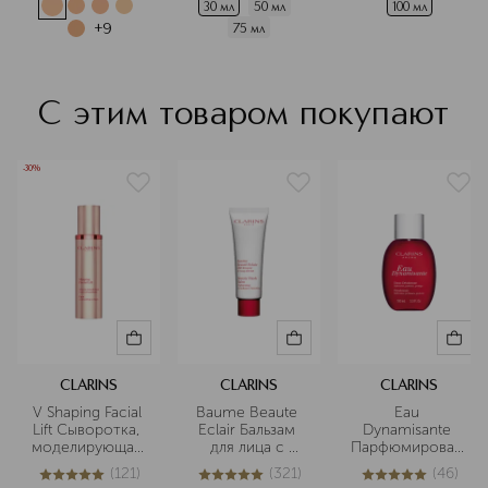
забота.
30 мл
50 мл
100 мл
+
9
75 мл
Подробнее
С этим товаром покупают
-30%
CLARINS
CLARINS
CLARINS
V Shaping Facial 
Baume Beaute 
Eau 
Lift Сыворотка, 
Eclair Бальзам 
Dynamisante 
моделирующая 
для лица с 
Парфюмированны
контур лица
эффектом 
 дезодорант-
(
121
)
(
321
)
(
46
)
лифтинга и 
спрей
5
из
5
121
5
из
5
321
5
из
5
46