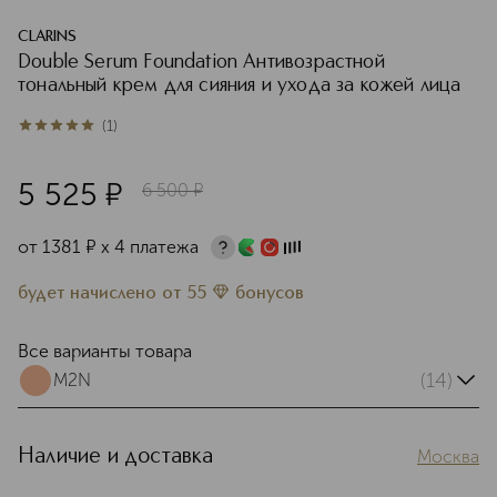
CLARINS
Double Serum Foundation Антивозрастной
тональный крем для сияния и ухода за кожей лица
(
1
)
5
из
5
1
5 525
¤
6 500
¤
от
1381
¤
х 4 платежа
будет начислено
от
55
бонусов
Все варианты товара
(14)
M2N
Наличие и доставка
Москва