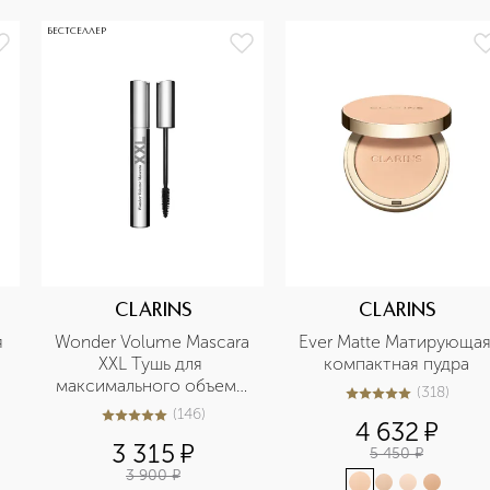
БЕСТСЕЛЛЕР
CLARINS
CLARINS
 
Wonder Volume Mascara 
Ever Matte Матирующая
XXL Тушь для 
компактная пудра
максимального объема 
(
318
)
5
из
5
318
ресниц
(
146
)
4.9
из
5
146
4 632
¤
3 315
¤
5 450
¤
3 900
¤