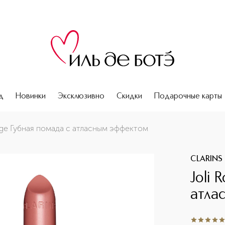
д
Новинки
Эксклюзивно
Скидки
Подарочные карты
uge Губная помада с атласным эффектом
CLARINS
Joli 
атла
4.9
из
5
31