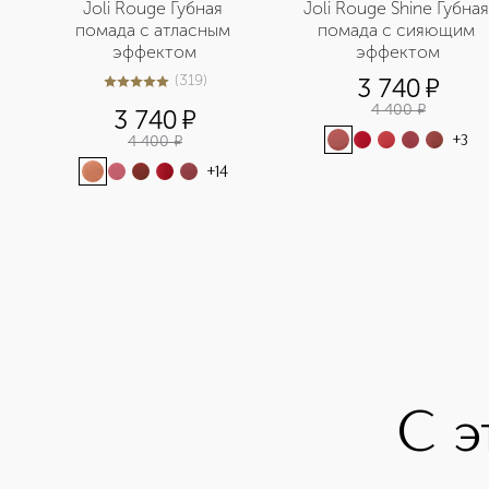
Joli Rouge Губная 
Joli Rouge Shine Губная 
помада с атласным 
помада с сияющим 
эффектом
эффектом
(
319
)
3 740
¤
4.9
из
5
319
4 400
¤
3 740
¤
4 400
¤
+
3
+
14
С э