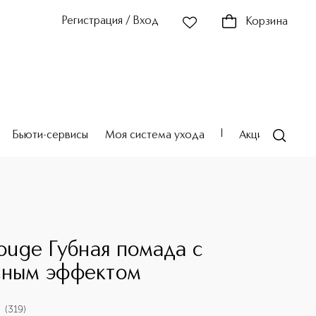
Регистрация / Вход
Корзина
Бьюти-сервисы
Моя система ухода
Акции
Театр
Rouge Губная помада с
сным эффектом
(
319
)
9