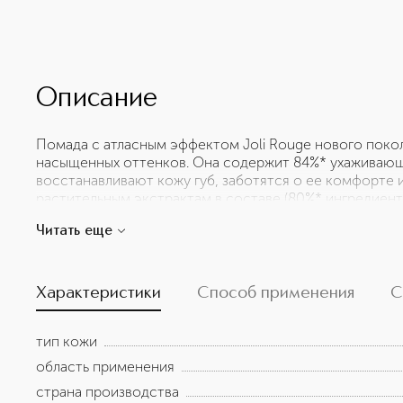
Описание
Помада с атласным эффектом Joli Rouge нового покол
насыщенных оттенков. Она содержит 84%* ухаживаю
восстанавливают кожу губ, заботятся о ее комфорте 
растительным экстрактам в составе (80%* ингредиен
губ, сколонная к сухости, получает интенсивное пит
Читать еще
текстура приятно обволакивает губы, делая их гладк
обеспечивает безупречный результат макияжа. Вам уж
оттенков? Используйте сменные стики! Использовани
технически не предусмотрено.
Характеристики
Способ применения
С
тип кожи
область применения
страна производства