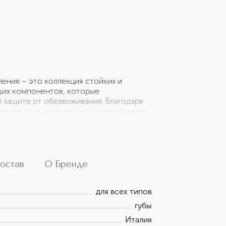
ения – это коллекция стойких и
щих компонентов, которые
и защите от обезвоживания. Благодаря
тов натурального происхождения) кожа
ание и увлажнение. Тающая кремовая
ими и мягкими. Одновременно помада
е хочется примерить сразу несколько
е сменного стика без футляра
остав
О Бренде
для всех типов
губы
Италия