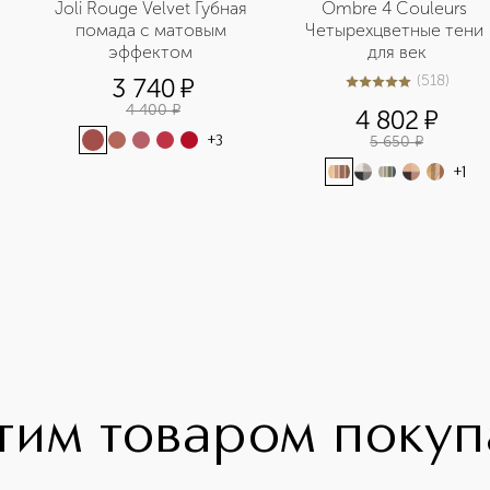
Joli Rouge Velvet Губная 
Ombre 4 Couleurs 
помада с матовым 
Четырехцветные тени 
эффектом 
для век
(
518
)
3 740
¤
4.9
из
5
518
4 400
¤
4 802
¤
5 650
¤
+
3
+
1
тим товаром поку