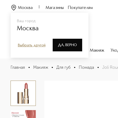
Москва
Магазины
Покупателям
Ваш город
Москва
ДА, ВЕРНО
Выбрать другой
Каталог
Бренды
Парфюмерия
Макияж
Ухо
Joli Rouge Губная помада с атласным эффектом
Главная
•
Макияж
•
Для губ
•
Помада
•
Joli Ro
Описание
Характеристики