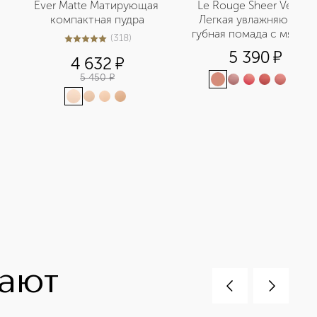
Ever Matte Матирующая 
Le Rouge Sheer Velvet 
компактная пудра
Легкая увлажняющая 
губная помада с мягким 
(
318
)
5
из
5
318
матовым финишем
5 390
¤
4 632
¤
5 450
¤
+
1
пают