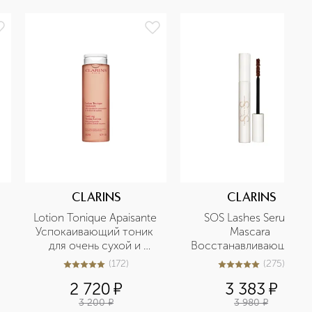
CLARINS
CLARINS
 
Lotion Tonique Apaisante 
SOS Lashes Serum 
Успокаивающий тоник 
Mascara 
для очень сухой и 
Восстанавливающий и 
чувствительной кожи
укрепляющий праймер 
(
172
)
(
275
)
5
из
5
172
4.9
из
5
275
для ресниц
2 720
¤
3 383
¤
3 200
¤
3 980
¤