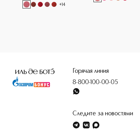
+
14
<p class="MsoNormal"><span style="font-size: 12.0pt; line
Горячая линия
8-800-100-00-05
Следите за новостями