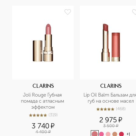
CLARINS
CLARINS
Joli Rouge Губная 
Lip Oil Balm Бальзам для
помада с атласным 
губ на основе масел
эффектом
(
468
)
4.9
из
5
468
(
319
)
4.9
из
5
319
2 975
¤
3 740
¤
3 500
¤
4 400
¤
+
1