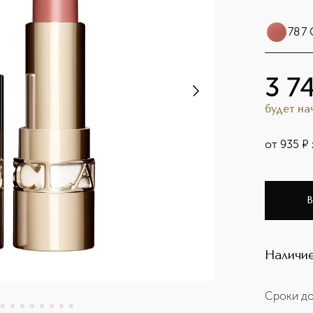
787
3 7
будет н
от
935
¤
В
Наличие
Сроки до