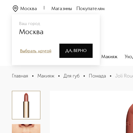
Москва
Магазины
Покупателям
Ваш город
Москва
ДА, ВЕРНО
Выбрать другой
Каталог
Бренды
Парфюмерия
Макияж
Ухо
Joli Rouge Губная помада с атласным эффектом, смен
Главная
•
Макияж
•
Для губ
•
Помада
•
Joli Ro