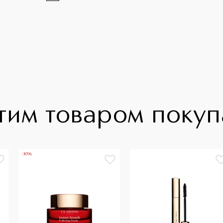
тим товаром поку
-30%