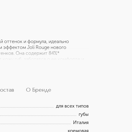
ый оттенок и формула, идеально
ым эффектом Joli Rouge нового
тенков. Она содержит 84%*
кожу губ, заботятся о ее комфорте и
страктам в составе (80%* ингредиентов
сухости, получает интенсивное питание
лакивает губы, делая их гладкими и
чный результат макияжа.
ки не предусмотрено.
остав
О Бренде
для всех типов
губы
Италия
кремовая