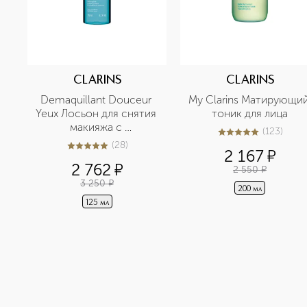
CLARINS
CLARINS
Demaquillant Douceur 
My Clarins Матирующий
Yeux Лосьон для снятия 
тоник для лица
макияжа с 
(
123
)
5
из
5
123
чувствительных глаз
(
28
)
5
из
5
28
2 167
¤
2 762
¤
2 550
¤
3 250
¤
200 мл
125 мл