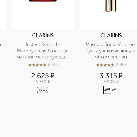
CLARINS
CLARINS
 
Instant Smooth 
Mascara Supra Volume 
Матирующая база под 
Тушь, увеличивающая 
макияж, маскирующая 
объем ресниц
морщины
(
652
)
(
980
)
5
из
5
652
5
из
5
980
2 625
¤
3 315
¤
3 750
¤
3 900
¤
15 мл