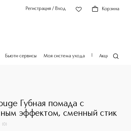
Регистрация / Вход
Корзина
Бьюти-сервисы
Моя система ухода
Акции
Театр
Rouge Губная помада с
сным эффектом, сменный стик
(
0
)