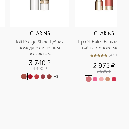
CLARINS
CLARINS
Joli Rouge Shine Губная 
Lip Oil Balm Бальзам для 
помада с сияющим 
губ на основе масел
эффектом
(
470
)
4.9
из
5
470
3 740
¤
2 975
¤
4 400
¤
3 500
¤
+
3
+
1