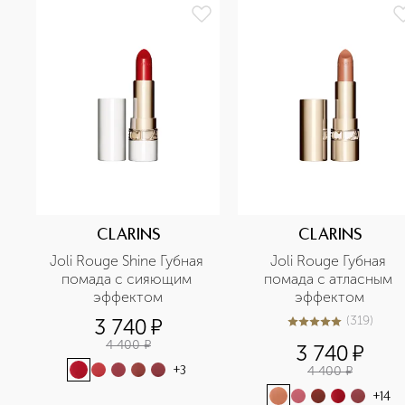
CLARINS
CLARINS
Joli Rouge Shine Губная 
Joli Rouge Губная 
помада с сияющим 
помада с атласным 
эффектом
эффектом
(
319
)
3 740
¤
4.9
из
5
319
4 400
¤
3 740
¤
4 400
¤
+
3
+
14