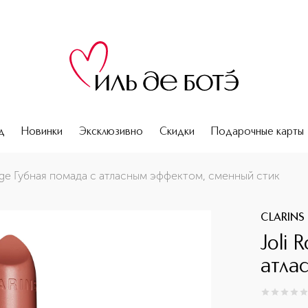
д
Новинки
Эксклюзивно
Скидки
Подарочные карты
ный стик
uge Губная помада с атласным эффектом, сменный стик
CLARINS
Joli 
атла
0
из
5
0