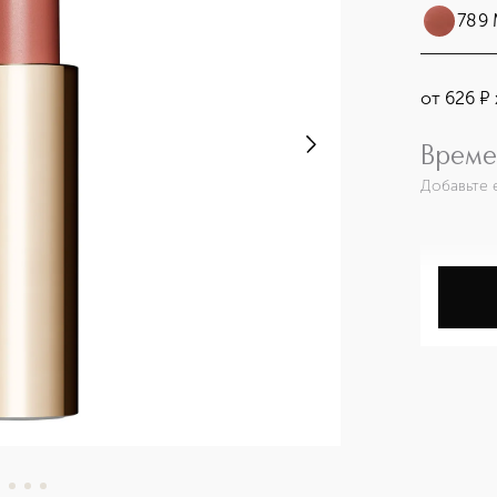
789
от
626
¤
Време
Добавьте 