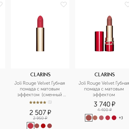
CLARINS
CLARINS
Joli Rouge Velvet Губная 
Joli Rouge Velvet Губная
помада с матовым 
помада с матовым 
эффектом  (сменный 
эффектом 
стик) 
(
1
)
3 740
¤
5
из
5
1
4 400
¤
2 507
¤
2 950
¤
+
3