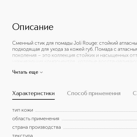
Описание
Сменный стик для помады Joli Rouge: стойкий атласн
подходящая для ухода за кожей губ. Помада с атласн
поколения – это коллекция стойких и насыщенных от
ухаживающих компонентов, которые восстанавливают 
защите от обезвоживания. Благодаря растительным эк
Читать еще
натурального происхождения) кожа губ, сколонная к 
и увлажнение. Тающая кремовая текстура приятно обво
мягкими. Одновременно помада обеспечивает безупре
Использование сменного стика без футляра техничес
Характеристики
Способ применения
С
тип кожи
область применения
страна производства
текстура