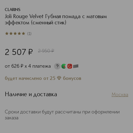
CLARINS
Joli Rouge Velvet Губная помада с матовым
эффектом (сменный стик)
(
1
)
5
из
5
1
2 507
¤
2 950
¤
от
626
¤
х 4 платежа
будет начислено
от
25
бонусов
Наличие и доставка
Москва
Сроки доставки будут рассчитаны при оформлении
заказа