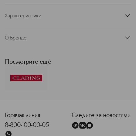
Характеристики
артикул
80119548CLR
О Бренде
Французская косметическая марка
Clarins — лидер в сегменте средств
ухода класса люкс в Европе. С
Посмотрите ещё
момента основания в 1954 году
движущей силой развития бренда
остаются две основополагающие
ценности: умение слушать женщин и
любовь к природе. Миссия
компании: делать жизнь прекраснее,
<p class="MsoNormal"><span style="font-size: 12.0pt; line
создавать лучший мир для будущих
поколений. Именно она определяет
любые решения бренда.
Горячая линия
Следите за новостями
Присоединяйтесь и станьте частью
8-800-100-00-05
истории Clarins! Бренд Clarins
формирует экспертизу и