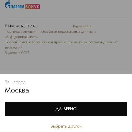
© ИЛЬ ДЕ БОТЭ
2026
Карта сайта
Политика в отношении обработки персональных данных и
конфиденциальности
Пользовательское соглашение и правила применения рекомендательных
технологий
Ведомость СОУТ
Ваш город
В КОРЗИНУ
КУПИТЬ СЕЙЧАС
Москва
Мы используем cookie-файлы и сервисы веб-аналитики. Они
необходимы для улучшения работы сайта. Подробнее –
OK
в
Политике конфиденциальности
ДА, ВЕРНО
Выбрать другой
Главная
Каталог
Избранное
Профиль
Корзина