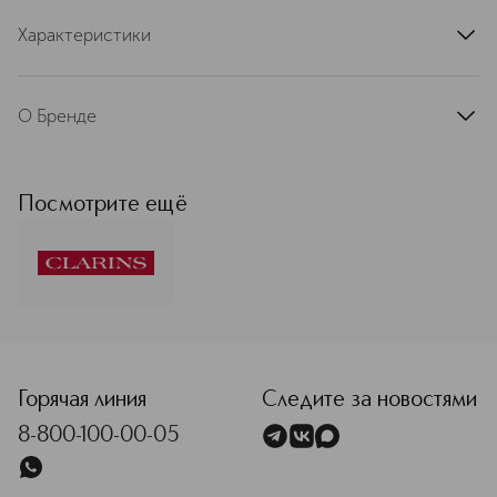
Характеристики
артикул
80108476CLR
О Бренде
Французская косметическая марка
Clarins — лидер в сегменте средств
ухода класса люкс в Европе. С
Посмотрите ещё
момента основания в 1954 году
движущей силой развития бренда
остаются две основополагающие
ценности: умение слушать женщин и
любовь к природе. Миссия
компании: делать жизнь прекраснее,
<p class="MsoNormal"><span style="font-size: 12.0pt; line
создавать лучший мир для будущих
поколений. Именно она определяет
любые решения бренда.
Горячая линия
Следите за новостями
Присоединяйтесь и станьте частью
8-800-100-00-05
истории Clarins! Бренд Clarins
формирует экспертизу и
вдохновляется природой более 70