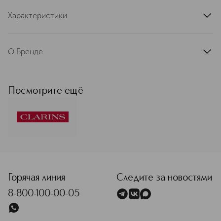
Характеристики
артикул
80100603CLR
О Бренде
Французская косметическая марка
Clarins — лидер в сегменте средств
ухода класса люкс в Европе. С
Посмотрите ещё
момента основания в 1954 году
движущей силой развития бренда
остаются две основополагающие
ценности: умение слушать женщин и
любовь к природе. Миссия
компании: делать жизнь прекраснее,
<p class="MsoNormal"><span style="font-size: 12.0pt; line
создавать лучший мир для будущих
поколений. Именно она определяет
любые решения бренда.
Горячая линия
Следите за новостями
Присоединяйтесь и станьте частью
8-800-100-00-05
истории Clarins! Бренд Clarins
формирует экспертизу и
вдохновляется природой более 70