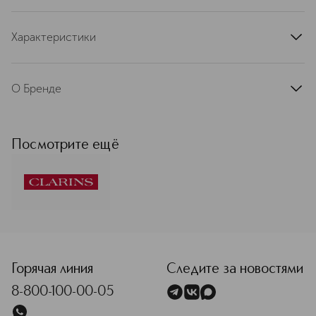
Характеристики
артикул
80099265CLR
О Бренде
Французская косметическая марка
Clarins — лидер в сегменте средств
ухода класса люкс в Европе. С
Посмотрите ещё
момента основания в 1954 году
движущей силой развития бренда
остаются две основополагающие
ценности: умение слушать женщин и
любовь к природе. Миссия
компании: делать жизнь прекраснее,
<p class="MsoNormal"><span style="font-size: 12.0pt; line
создавать лучший мир для будущих
поколений. Именно она определяет
любые решения бренда.
Горячая линия
Следите за новостями
Присоединяйтесь и станьте частью
8-800-100-00-05
истории Clarins! Бренд Clarins
формирует экспертизу и