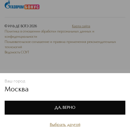
© ИЛЬ ДЕ БОТЭ
2026
Карта сайта
Политика в отношении обработки персональных данных и
конфиденциальности
Пользовательское соглашение и правила применения рекомендательных
технологий
Ведомость СОУТ
Ваш город
В КОРЗИНУ
КУПИТЬ СЕЙЧАС
Москва
Мы используем cookie-файлы и сервисы веб-аналитики. Они
необходимы для улучшения работы сайта. Подробнее –
OK
в
Политике конфиденциальности
ДА, ВЕРНО
Выбрать другой
Главная
Каталог
Избранное
Профиль
Корзина